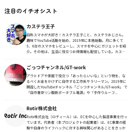
注目のイチオシスト
カステラ王子
自称スマホが大好き！カステラ王子こと、カステラおじさん。
趣味でYouTube活動を始め、2019年に本格始動。月に多くて
5、6台のスマホをレビューし、スマホを中心にガジェットを紹
介。その他は、生活に役立つお得情報も配信している。カステ
ラ王子...
ごっつチャンネル/GT-work
アウトドアや家庭で役立つ「あったらいいな」という物を、な
るべくお金をかけずに自作する工作系サラリーマン。2019年に
開設したYouTubeチャンネル「ごっつチャンネル/GT-work」 で
「自作激安リン酸鉄ポータブル電源」や「手作りルーフ...
Rotir株式会社
Rotir株式会社（ロティール）は、ECを中心した製造事業を行っ
ています。代表者（本プロジェクトの起案者）は、EC事業の経
験や自身のライフハックに対する興味関心があることをきっか