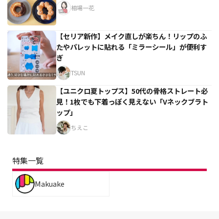
相場一花
【セリア新作】メイク直しが楽ちん！リップのふ
たやパレットに貼れる「ミラーシール」が便利す
ぎ
TSUN
【ユニクロ夏トップス】50代の骨格ストレート必
見！1枚でも下着っぽく見えない「Vネックブラト
ップ」
ちえこ
特集一覧
Makuake