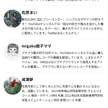
真などク...
佐原まい
都内1LDKに住むフリーランサー。シンプルなデザインが好きで
す！ YouTubeチャンネルでは「自分の好きや強みを活かした働
き方が見つかる」をテーマに、働き方やライフスタイルを中心
に配信しています。Twitterははこちらから！
migako磨子ママ
プチプラ服大好き30代ママ。YouTubeチャンネルでは主に購入
品紹介や着回しコーデの動画を配信しています。しまむらやア
ベイル、GU、UNIQLOなどプチプラブランドで高見えするアイ
テムを厳選し、プチプラに見えないオシャレコーデを目指して
日...
成瀬夢
写真作家として多くの人たちに写真で心を動かす人になるた
め、活動しています。 2019年帝塚山学院高等学校 ヴェルジェ
コース 美術・デザイン学科 卒業 2021年日本写真映像専門学校
写真コミュニケーション学科 表現コース 卒業 ...