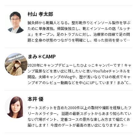
村山 孝太郎
鍼灸師から靴職人となる。整形靴作りとインソール製作を学ぶ
ために単身渡独。帰国後独立し、靴とインソールの店「ルッチ
ェ」をオープン。足のトラブルに対し、治療家の目線で足の問
題と全身の状態のつながりを明確にし、培った技術を使って、
靴作りとインソー...
まみ＊CAMP
2020年にキャンプデビューしたひよっこキャンパーです！キャ
ンプ風景などを思い出に残したいと思いYouTubeチャンネルを
開設。夫婦キャンプのVlogや、歴が浅いならではの視点でキャ
ンプギアのレビュー動画などを中心にUPしています！まみ”C...
本井 優
デートスポットを含めた2000件以上の取材や撮影を経験したフ
リーカメライター。 話題の最新スポットからあまり知られてい
ない穴場ポイント、定番コースの意外な楽しみ方まで幅広くお
届けします！ 今度のデートが最高の思い出になりますよう
に……。