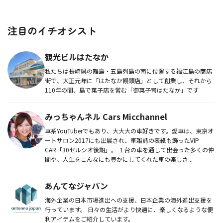
注目のイチオシスト
観光ビルはたなか
私たちは長崎県の離島・五島列島の南に位置する福江島の商店
街で、大正元年に「はたなか饅頭店」として創業し、それから
110年の間、島で菓子店を営む「御菓子司はたなか」です
みっちゃんネル Cars Micchannel
車系YouTuberでもあり、大大大の車好きです。愛車は、東京オ
ートサロン2017にも出展され、車雑誌の表紙も飾ったVIP
CAR「30セルシオ後期」。 １台の車を通して出会った多くの仲
間や、人生をこんなにも豊かにしてくれた車の楽しさ...
あんてなジャパン
海外企業の日本市場進出への支援、日本企業の海外進出支援を
行っています。 日々の生活がより快適に、楽しくなるような便
利アイテムをご紹介しています。