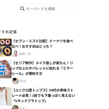
すすめ記事
【セブン・ミスド比較】ドーナツを食べ
比べ！おすすめはどっち？
相場一花
【セリア新作】メイク直しが楽ちん！リ
ップのふたやパレットに貼れる「ミラー
シール」が便利すぎ
TSUN
【ユニクロ夏トップス】50代の骨格スト
レート必見！1枚でも下着っぽく見えない
「Vネックブラトップ」
ちえこ