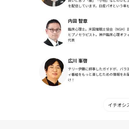
良いと思う「服」「小物」などのレビ
を配信しています。日産パオという車も
年以上所有し、その日常を「パオとの
常」というvlogも配信しています。車
内田 智章
活も１つ...
臨床心理士。米国催眠士協会（NGH）
ヒプノセラピスト。神戸臨床心理オフ
代表
広川 峯啓
テリー伊藤に師事したガイドが、バラ
ィ番組をもっと楽しむための情報をお
け！
イチオシス