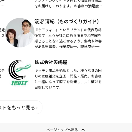
ュー
ァンディングサイトを通じて価値ある商品
20
をお届けしております。 お客様の満足度
日
向上を追求するために、我々は常にお客様
も生
の声に耳を傾け、ニーズを理解し、最高品
笈沼 清紀（ものづくりガイド）
質の製品や...
認定
『ケアウィル』というブランドの代表取締
ィス
役です。人々が社会にある限界や境界線を
感じることなく過ごせるよう、傷病や障害
がある当事者、作業療法士、理学療法士、
看護師、デザイナー、工場とものづくりを
しています。写真に一緒に写っているのは
株式会社矢嶋屋
縫製技術者の...
エテ
キッチン用品を始めとした、様々な身の回
届
りの家庭雑貨を企画・開発・販売。お客様
と一緒になって商品を開発し、共に繁栄を
目指しています。
トをもっと見る ›
ページトップへ戻る