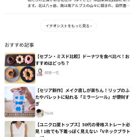
ます。北は八ヶ岳、南は南アルプスの山々に囲まれ、自然豊か
な清里高原が...
イチオシストをもっと見る ›
おすすめ記事
【セブン・ミスド比較】ドーナツを食べ比べ！お
すすめはどっち？
相場一花
【セリア新作】メイク直しが楽ちん！リップのふ
たやパレットに貼れる「ミラーシール」が便利す
ぎ
TSUN
【ユニクロ夏トップス】50代の骨格ストレート必
見！1枚でも下着っぽく見えない「Vネックブラト