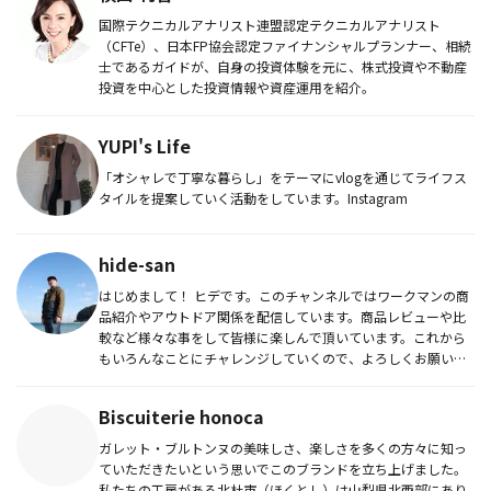
国際テクニカルアナリスト連盟認定テクニカルアナリスト
（CFTe）、日本FP協会認定ファイナンシャルプランナー、相続
士であるガイドが、自身の投資体験を元に、株式投資や不動産
投資を中心とした投資情報や資産運用を紹介。
YUPI's Life
「オシャレで丁寧な暮らし」をテーマにvlogを通じてライフス
タイルを提案していく活動をしています。Instagram
hide-san
はじめまして！ ヒデです。このチャンネルではワークマンの商
品紹介やアウトドア関係を配信しています。商品レビューや比
較など様々な事をして皆様に楽しんで頂いています。これから
もいろんなことにチャレンジしていくので、よろしくお願いし
ます。Inst...
Biscuiterie honoca
ガレット・ブルトンヌの美味しさ、楽しさを多くの方々に知っ
ていただきたいという思いでこのブランドを立ち上げました。
私たちの工房がある北杜市（ほくとし）は山梨県北西部にあり