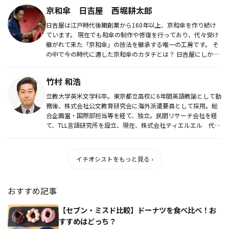
京和傘 日吉屋 西堀耕太郎
日吉屋は江戸時代後期創業から160年以上、京和傘を作り続け
ています。 現在でも和傘の制作や修復を行っており、代々受け
継がれて来た「京和傘」の技法を継承する唯一の工房です。 そ
の中で今の時代に適した京和傘のカタチとは？ 日吉屋にしかで
き...
竹村 和浩
立教大学英米文学科卒。東京都立高校に6年間英語教諭として勤
務後、株式会社公文教育研究会に海外派遣要員として採用。総
合企画室・国際部担当等を経て、独立。民間リサーチ会社を経
て、TLL言語研究所を設立、現在、株式会社ティエルエル 代表
取締役。英...
イチオシストをもっと見る ›
おすすめ記事
【セブン・ミスド比較】ドーナツを食べ比べ！お
すすめはどっち？