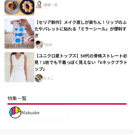
相場一花
【セリア新作】メイク直しが楽ちん！リップのふ
たやパレットに貼れる「ミラーシール」が便利す
ぎ
TSUN
【ユニクロ夏トップス】50代の骨格ストレート必
見！1枚でも下着っぽく見えない「Vネックブラト
ップ」
ちえこ
特集一覧
Makuake