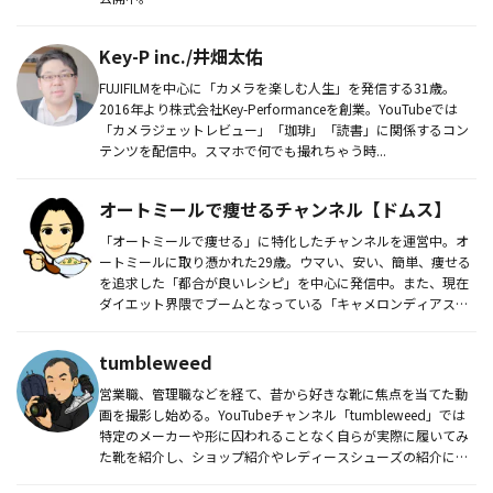
Key-P inc./井畑太佑
FUJIFILMを中心に「カメラを楽しむ人生」を発信する31歳。
2016年より株式会社Key-Performanceを創業。YouTubeでは
「カメラジェットレビュー」「珈琲」「読書」に関係するコン
テンツを配信中。スマホで何でも撮れちゃう時...
オートミールで痩せるチャンネル【ドムス】
「オートミールで痩せる」に特化したチャンネルを運営中。オ
ートミールに取り憑かれた29歳。ウマい、安い、簡単、痩せる
を追求した「都合が良いレシピ」を中心に発信中。また、現在
ダイエット界隈でブームとなっている「キャメロンディアス
丼」「ミランダマ...
tumbleweed
営業職、管理職などを経て、昔から好きな靴に焦点を当てた動
画を撮影し始める。YouTubeチャンネル「tumbleweed」では
特定のメーカーや形に囚われることなく自らが実際に履いてみ
た靴を紹介し、ショップ紹介やレディースシューズの紹介にも
展...