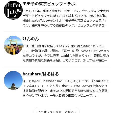
モチ子の東京ビュッフェラボ
上京して6年。北海道出身のアラサーです。ウェスティン東京の
デザートビュッフェに魅了されて以来どハマり。2020年8月に
開設したYouTubeチャンネル「モチ子の東京ビュッフェラボ」
では、東京を中心とする首都圏のホテルビュッフェの様子を
紹...
けんのん
日々、登山動画を配信しています。主に購入品紹介やレビュ
ー、山行動画を週1で配信。『富士山に登りたい！』から始まっ
た登山ですが、今では充実した山lifeを送ってます。 皆様に有力
な情報や素敵な景色をお届けしていきます。少しでもお役に立
てれば幸...
haruharu/はるはる
ぼっち系YouTuberのharuharu（はるはる）です。『haruharuチ
ャンネル』にて、ひとり旅に出たり、おいしいものを食べたり
する動画を配信中。まったりと視聴できるほのぼのとした動画
を心がけています。一般人目線の正直なレビューで、...
イチオシストをもっと見る ›