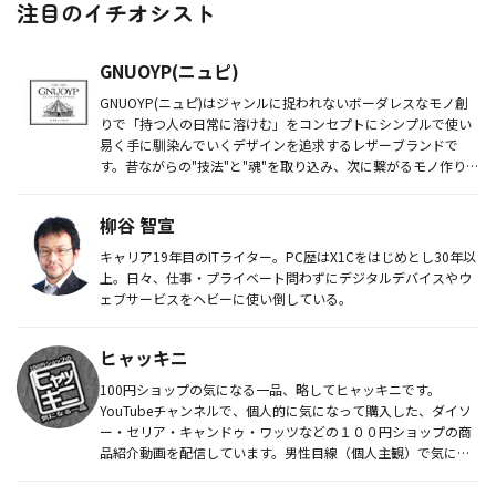
注目のイチオシスト
GNUOYP(ニュピ)
GNUOYP(ニュピ)はジャンルに捉われないボーダレスなモノ創
りで「持つ人の日常に溶けむ」をコンセプトにシンプルで使い
易く手に馴染んでいくデザインを追求するレザーブランドで
す。昔ながらの"技法"と"魂"を取り込み、次に繋がるモノ作りし
ていま...
柳谷 智宣
キャリア19年目のITライター。PC歴はX1Cをはじめとし30年以
上。日々、仕事・プライベート問わずにデジタルデバイスやウ
ェブサービスをヘビーに使い倒している。
ヒャッキニ
100円ショップの気になる一品、略してヒャッキニです。
YouTubeチャンネルで、個人的に気になって購入した、ダイソ
ー・セリア・キャンドゥ・ワッツなどの１００円ショップの商
品紹介動画を配信しています。男性目線（個人主観）で気にな
ったものを個...