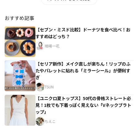
おすすめ記事
【セブン・ミスド比較】ドーナツを食べ比べ！お
すすめはどっち？
相場一花
【セリア新作】メイク直しが楽ちん！リップのふ
たやパレットに貼れる「ミラーシール」が便利す
ぎ
TSUN
【ユニクロ夏トップス】50代の骨格ストレート必
見！1枚でも下着っぽく見えない「Vネックブラト
ップ」
ちえこ