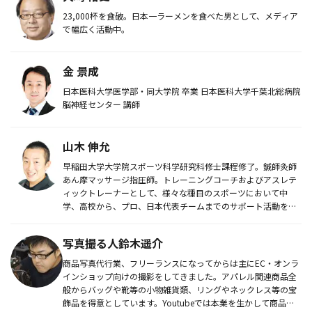
23,000杯を食破。日本一ラーメンを食べた男として、メディア
で幅広く活動中。
金 景成
日本医科大学医学部・同大学院 卒業 日本医科大学千葉北総病院
脳神経センター 講師
山木 伸允
早稲田大学大学院スポーツ科学研究科修士課程修了。鍼師灸師
あん摩マッサージ指圧師。トレーニングコーチおよびアスレテ
ィックトレーナーとして、様々な種目のスポーツにおいて中
学、高校から、プロ、日本代表チームまでのサポート活動を経
験。整形外科や脳神...
写真撮る人鈴木遥介
商品写真代行業、フリーランスになってからは主にEC・オンラ
インショップ向けの撮影をしてきました。アパレル関連商品全
般からバッグや靴等の小物雑貨類、リングやネックレス等の宝
飾品を得意としています。Youtubeでは本業を生かして商品撮