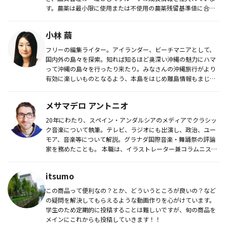
す。農薬は最小限に使用または不使用の農薬残留基準値に合格
する農家と契約...
小林 繭
フリーの編集ライター。アイランダー、ビーチマニアとして、
国内外の島々を探索。知れば知るほど奥深い沖縄の魅力にハマ
って沖縄の島々を行ったり来たり。みなさんの沖縄旅行がより
有効に楽しいものとなるよう、本島をはじめ離島情報もまじえ
た沖縄情報を発信...
メサマデロ アントニオ
20年にわたり、スペイン・アンダルシアのメディアでクラシッ
ク音楽について執筆。テレビ、ラジオにも出演し、政治、ユー
モア、音楽等について解説。グラナダ国際音楽・舞踊祭の評論
家を務めたことも。 本職は、イラストレーター兼コラムニスト
で、地方紙...
itsumo
この商品って便利なの？とか、どういうところが良いの？など
の疑問を解決してもらえるような動画作りを心がけています。
学生のため定期的に投稿することは難しいですが、旬の商品を
メインにこれからも投稿していきます！！