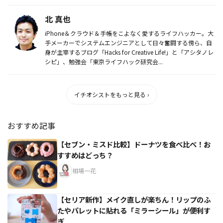
北 真也
iPhone＆クラウド＆手帳をこよなく愛するライフハッカー。大
手メーカーでシステムエンジニアとして日々奮闘する傍ら、自
身が主宰するブログ「Hacks for Creative Life!」と「アシタノレ
シピ」、勉強会「東京ライフハック研究会...
イチオシストをもっと見る ›
おすすめ記事
【セブン・ミスド比較】ドーナツを食べ比べ！お
すすめはどっち？
相場一花
【セリア新作】メイク直しが楽ちん！リップのふ
たやパレットに貼れる「ミラーシール」が便利す
ぎ