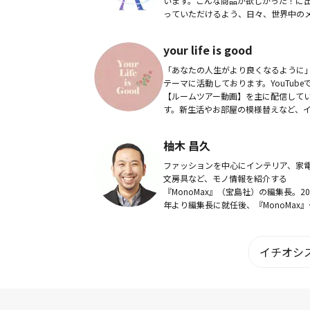
います。こんな商品が欲しかった！に
っていただけるよう、日々、世界中の
カーから情報収集をしています。
your life is good
「あなたの人生がより良くなるように
テーマに活動しております。YouTube
【ルームツアー動画】を主に配信して
す。新生活やお部屋の模様替えなど、
テリアの知識やお部屋作りのお役に立
ら嬉しいです。Instagramも色んなお部..
柚木 昌久
ファッションを中心にインテリア、家
文房具など、モノ情報を紹介する
『MonoMax』（宝島社）の編集長。20
年より編集長に就任後、『MonoMax』
モノ雑誌売上No.1へと急成長させる。
2013年第５回雑誌大賞「準グランプリ
受賞。...
イチオシス