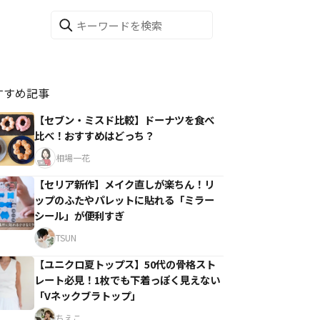
すすめ記事
【セブン・ミスド比較】ドーナツを食べ
比べ！おすすめはどっち？
相場一花
【セリア新作】メイク直しが楽ちん！リ
ップのふたやパレットに貼れる「ミラー
シール」が便利すぎ
TSUN
【ユニクロ夏トップス】50代の骨格スト
レート必見！1枚でも下着っぽく見えない
「Vネックブラトップ」
ちえこ