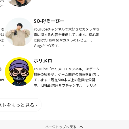
出会
メー
SO-P/そーぴー
」を
YouTubeチャンネルで大好きなカメラや写
では
真に関する内容を発信しています。初心者
いま
に向けたHow toやカメラのレビュー、
イン
Vlogが中心です。
てた
.
ホリメロ
電、
YouTube「ホリメロチャンネル」はゲーム
機器の紹介や、ゲーム関連の情報を配信し
09
ています！現在500本以上の動画を公開
を
中。 LIVE配信用サブチャンネル「ホリメ
ロの家」も開設！ホリメロTwitterはこち
」
らから！
トをもっと見る ›
ページトップへ戻る