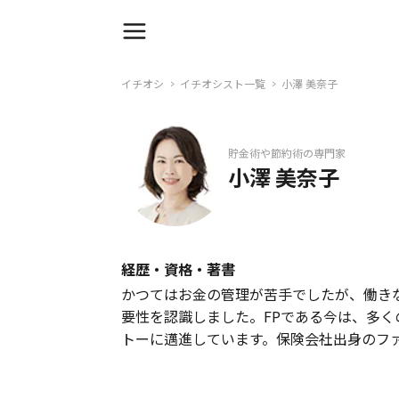
イチオシ
イチオシスト一覧
小澤 美奈子
貯金術や節約術の専門家
小澤 美奈子
経歴・資格・著書
かつてはお金の管理が苦手でしたが、働き
要性を認識しました。FPである今は、多
トーに邁進しています。保険会社出身のフ