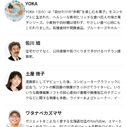
YOKA
YOKA〈ヨカ〉は「自分だけの“余暇”を楽しむお菓子」をコンセ
プトに生まれた、ヘルシーな素材とリッチな食べ応えの焼き菓
子シリーズ。小麦粉や白砂糖は使わず、やさしい食べ心地にも
こだわりました。有機食材や発酵食品、ブルーチーズやカルダ
モン等のス...
佐川 旭
住宅だけでなく、公共建築や街づくりまで手がけるベテラン建
築家。
土屋 徳子
漫画家としてデビューした後、コンピューターグラフィックに
出会う。ソフトの解説書の執筆がきっかけでライターに。いろ
いろな画像編集ソフトの初心者向け書籍や画像加工のテクニッ
クなどに関する執筆も多数。ライターおよびトレーナー、イラ
ストレーターとし...
ワタナベカズマサ
ガジェットをこよなく愛する北海道在住のYouTuber。スマート
フォンやタブレット、PCなどのガジェット全般やワイヤレスイ