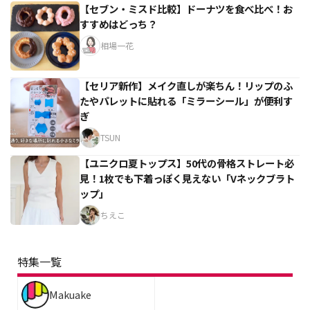
【セブン・ミスド比較】ドーナツを食べ比べ！お
すすめはどっち？
相場一花
【セリア新作】メイク直しが楽ちん！リップのふ
たやパレットに貼れる「ミラーシール」が便利す
ぎ
TSUN
【ユニクロ夏トップス】50代の骨格ストレート必
見！1枚でも下着っぽく見えない「Vネックブラト
ップ」
ちえこ
特集一覧
Makuake