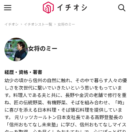
イチオシ
イチオシスト一覧
女将のミー
女将のミー
経歴・資格・著書
幼少の頃から信州の自然に触れ、その中で暮らす人々の優
しさを次世代に繋いでいきたいという思いをもっていま
す。料理人である夫と共に、長野や金沢の老舗で修行を重
ね、匠の伝統野菜、有機野菜、そばを組み合わせ、「時」
に喜びを添える日本料理・そば懐石料理を提供していま
す。 元リッツカールトン日本支社長である高野登塾長の
「信州おもてなし未来塾」に学び、信州おもてなしマイス
ターを取得。心を尽くしたおもてなしで、心にぽっと灯り