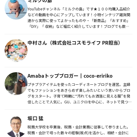
YouTubeチャンネル「ミルクの島」です★１００均購入品紹介
などの動画を中心にアップしています！小物インテリア雑貨関
連から実際に使ってよかったものや・「新商品」「おすすめ」
「DIY」「 収納」など幅広く紹介しています！ブログでも数多
くご紹...
中村さん（株式会社コスモライフ PR担当）
Amabaトップブロガー┃coco-eririko
プチプラアイテムを使ったコーディネートブログを運営。主婦
でもファッションをあきらめず楽しみたいという思いからブロ
グをスタート。子育て時期に“汚れてもお洒落に見える服”を発
信したことで人気に。GU、ユニクロを中心に、ネットで見つけ
られるアイテ...
坂口 猛
税務大学校を卒業後、税務・会計業務に従事して参りました。
税務・会計で培った数々の経験(視点)を活かし、相続・会計に