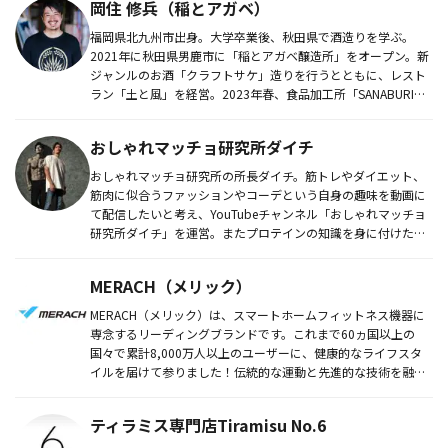
​​岡住 修兵（稲とアガベ）
福岡県北九州市出身。大学卒業後、秋田県で酒造りを学ぶ。
2021年に秋田県男鹿市に「稲とアガベ醸造所」をオープン。新
ジャンルのお酒「クラフトサケ」造りを行うとともに、レスト
ラン「土と風」を経営。2023年春、食品加工所「SANABURI
FA...
おしゃれマッチョ研究所ダイチ
おしゃれマッチョ研究所の所長ダイチ。筋トレやダイエット、
筋肉に似合うファッションやコーデという自身の趣味を動画に
て配信したいと考え、YouTubeチャンネル「おしゃれマッチョ
研究所ダイチ」を運営。またプロテインの知識を身に付けたい
と考え20...
MERACH（メリック）
MERACH（メリック）は、スマートホームフィットネス機器に
専念するリーディングブランドです。これまで60ヵ国以上の
国々で累計8,000万人以上のユーザーに、健康的なライフスタ
イルを届けて参りました！伝統的な運動と先進的な技術を融合
し、時代...
ティラミス専門店Tiramisu No.6