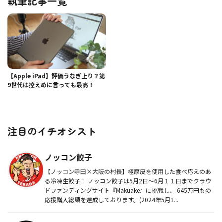
執筆記事一覧
【Apple iPad】評価うなぎ上り？第
9世代は控えめに言っても最高！
注目のイチオシスト
ノッコン餃子
【ノッコン寺田×大阪の村長】極厚皮を使用した食べ応えのあ
る冷凍生餃子！ ノッコン餃子は5月2日〜6月１１日までクラウ
ドファンディングサイト『Makuake』に挑戦し、 645万円もの
応援購入総額を達成しております。(2024年5月1...