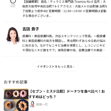
【店舗概要】 店名：ティラミス専門店 Tiramisu No.6 住所：大
阪府大阪市中央区谷町7-6-3 アクセス：大阪メトロ谷町線 谷町6
丁目駅より徒歩4分 営業時間：11:00〜19:00 ※営業時間は変動
する場合がございま...
吉田 貴子
皮膚科・美容皮膚科医。渋谷スキンクリニック院長。一般皮膚
科と美容皮膚科の両方を開設し、男女問わずあらゆる肌の悩み
に向き合う。なかでもニキビ治療を得意とし、しつこいニキビ
や深刻なニキビ痕をケア。保険診療の他、自費治療での美容皮
膚科診療、メディ...
イチオシストをもっと見る ›
おすすめ記事
【セブン・ミスド比較】ドーナツを食べ比べ！お
すすめはどっち？
相場一花