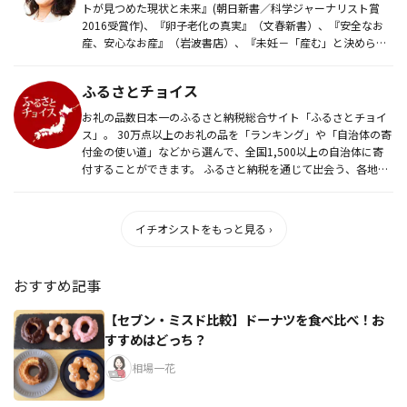
トが見つめた現状と未来』(朝日新書／科学ジャーナリスト賞
2016受賞作)、『卵子老化の真実』（文春新書）、『安全なお
産、安心なお産』（岩波書店）、『未妊－「産む」と決められ
ない』 （N...
ふるさとチョイス
お礼の品数日本一のふるさと納税総合サイト「ふるさとチョイ
ス」。 30万点以上のお礼の品を「ランキング」や「自治体の寄
付金の使い道」などから選んで、全国1,500以上の自治体に寄
付することができます。 ふるさと納税を通じて出会う、各地域
の...
イチオシストをもっと見る ›
おすすめ記事
【セブン・ミスド比較】ドーナツを食べ比べ！お
すすめはどっち？
相場一花