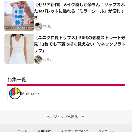
【セリア新作】メイク直しが楽ちん！リップのふ
たやパレットに貼れる「ミラーシール」が便利す
ぎ
TSUN
【ユニクロ夏トップス】50代の骨格ストレート必
見！1枚でも下着っぽく見えない「Vネックブラト
ップ」
ちえこ
特集一覧
Makuake
ページトップへ戻る
ホーム
利用規約
イチオシについて
dメニュー