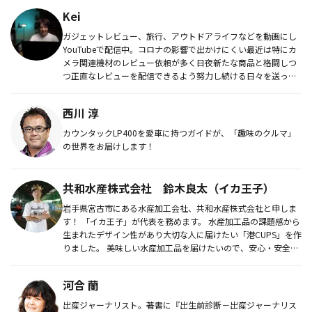
Kei
ガジェットレビュー、旅行、アウトドアライフなどを動画にし
YouTubeで配信中。コロナの影響で出かけにくい最近は特にカ
メラ関連機材のレビュー依頼が多く日夜新たな商品と格闘しつ
つ正直なレビューを配信できるよう努力し続ける日々を送って
いる。オズ...
西川 淳
カウンタックLP400を愛車に持つガイドが、「趣味のクルマ」
の世界をお届けします！
共和水産株式会社 鈴木良太（イカ王子）
岩手県宮古市にある水産加工会社、共和水産株式会社と申しま
す！ 「イカ王子」が代表を務めます。 水産加工品の課題感から
生まれたデザイン性があり大切な人に届けたい「港CUPS」を作
りました。 美味しい水産加工品を届けたいので、安心・安全
が...
河合 蘭
出産ジャーナリスト。著書に『出生前診断－出産ジャーナリス