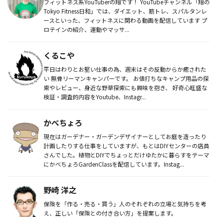
フィットネス系YouTuberの翔です！ YouTubeチャンネル「翔の
Tokyo Fitness日和」では、ダイエット、筋トレ、スパルタンレ
ースといった、フィットネスに関わる動画を配信しています プ
ロテインの紹介、運動やマッサ...
くるこや
平日はわりとお堅い仕事の為、週末はその反動からか癒された
い 無骨リーマンキャンパーです。 お値打ちなキャンプ用品の探
索やレビュー、身近な野草探索にも興味を抱き、 好奇心旺盛な
検証・調査的内容をYoutube、Instagr...
かべちょろ
現在はガーデナー・ガーデンデザイナーとしてお庭を造ったり
計画したりする仕事をしていますが、もとはDIYセンターの店員
さんでした。植物とDIYでちょっとだけゆたかに暮らすをテーマ
にかべちょろGardenClassを配信しています。Instag...
野崎 洋之
保険を「作る・売る・買う」人のそれぞれの立場と気持ちを考
え、正しい「保険との付き合い方」を提案します。