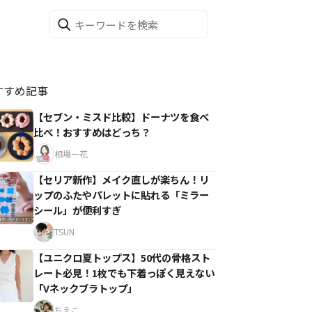
すすめ記事
【セブン・ミスド比較】ドーナツを食べ
比べ！おすすめはどっち？
相場一花
【セリア新作】メイク直しが楽ちん！リ
ップのふたやパレットに貼れる「ミラー
シール」が便利すぎ
TSUN
【ユニクロ夏トップス】50代の骨格スト
レート必見！1枚でも下着っぽく見えない
「Vネックブラトップ」
ちえこ