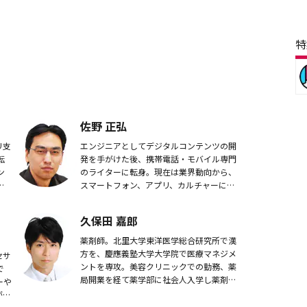
特
佐野 正弘
リ支
エンジニアとしてデジタルコンテンツの開
転
発を手がけた後、携帯電話・モバイル専門
ン
のライターに転身。現在は業界動向から、
教
スマートフォン、アプリ、カルチャーに至
。
るまで、携帯電話に関連した幅広い分野の
執筆を手がける。
久保田 嘉郎
薬剤師。北里大学東洋医学総合研究所で漢
方を、慶應義塾大学大学院で医療マネジメ
セサ
ントを専攻。美容クリニックでの勤務、薬
で
局開業を経て薬学部に社会人入学し薬剤師
ーや
免許取得。これから薬剤師を目指す方、今
が立
後のキャリアアップについて考えている薬