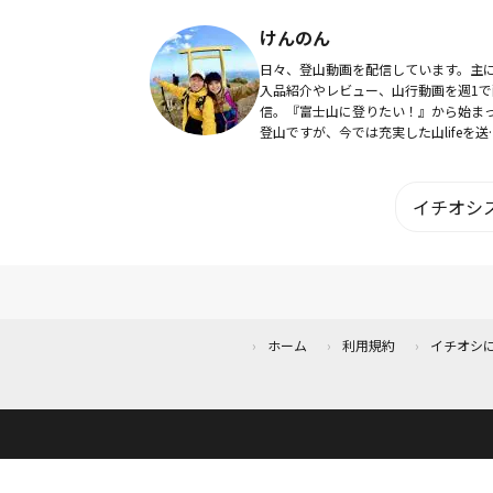
ち上げた自社ブランドのため、高いク
ティにかつコストパフォーマンスに優
けんのん
アク...
日々、登山動画を配信しています。主
入品紹介やレビュー、山行動画を週1で
信。『富士山に登りたい！』から始ま
登山ですが、今では充実した山lifeを送
てます。 皆様に有力な情報や素敵な景
をお届けしていきます。少しでもお役
てれば幸...
イチオシス
ホーム
利用規約
イチオシ