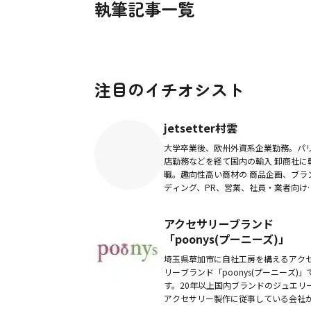
執筆記事一覧
注目のイチオシスト
jetsetter村雲
大学卒業後、欧州外資系企業勤務。パ
店勤務などを経て国内の輸入 卸商社に
職。趣向性高い商材の 商品企画、ブラ
ディング、PR、営業、社員・業者向け
育、アフターサー ビス等業務に携わる
2016年jetsetter株式会社の...
アクセサリーブランド
「poonys(プーニーズ)」
埼玉県草加市に自社工房を構えるアク
リーブランド「poonys(プーニーズ)」
す。20年以上国内ブランドのジュエリ
アクセサリー製作に従事している会社