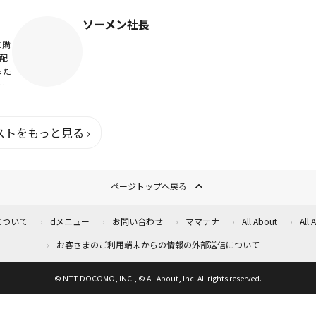
オリ
剤師の方に役...
れる
ソーメン社長
に購
配
った
っ
色
に立
トをもっと見る ›
ページトップへ戻る
について
dメニュー
お問い合わせ
ママテナ
All About
All
お客さまのご利用端末からの情報の外部送信について
© NTT DOCOMO, INC., © All About, Inc. All rights reserved.