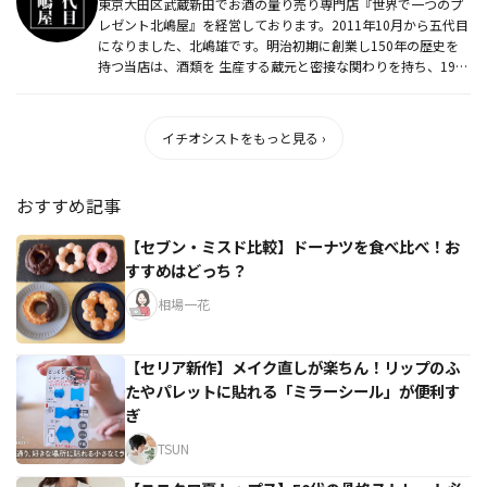
東京大田区武蔵新田でお酒の量り売り専門店『世界で一つのプ
レゼント北嶋屋』を経営しております。2011年10月から五代目
になりました、北嶋雄です。明治初期に創業し150年の歴史を
持つ当店は、酒類を 生産する蔵元と密接な関わりを持ち、1990
年...
イチオシストをもっと見る ›
おすすめ記事
【セブン・ミスド比較】ドーナツを食べ比べ！お
すすめはどっち？
相場一花
【セリア新作】メイク直しが楽ちん！リップのふ
たやパレットに貼れる「ミラーシール」が便利す
ぎ
TSUN