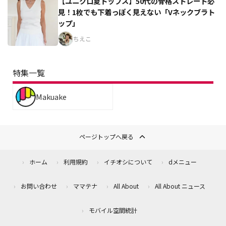
【ユニクロ夏トップス】50代の骨格ストレート必
見！1枚でも下着っぽく見えない「Vネックブラト
ップ」
ちえこ
特集一覧
Makuake
ページトップへ戻る
ホーム
利用規約
イチオシについて
dメニュー
お問い合わせ
ママテナ
All About
All About ニュース
モバイル空間統計