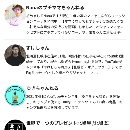
Nanaのプチママちゃんねる
初めましてNanaです！現在１歳の娘のママをしながらファッシ
ョンコーデを発信中！【ママになってもオシャレは諦めたくな
い】そんな自分の気持ちを動画にしました！オシャレママをコ
ンセプトにプチプラで可愛いコーデや、娘ちゃんに着せるキッ
ズコーデをど...
すけしゅん
北海道札幌市在住の31歳。映像制作の仕事を中心にYoutube活
動をしており、現在は株式会社monocyteを運営。YouTubeチ
ャンネル「すけしゅんVLOG【札幌ビデオグラファー】」では
Fujifilmを中心とした機材やガジェット、ファ...
ゆきちゃんねる
2021年4月にYouTubeチャンネル『ゆきちゃんねる』を開設
し、キャンプで使える100均アイテムやコスパの良い商品、キ
ャンプ動画などを投稿しています。
世界で一つのプレゼント北嶋屋 /北嶋 雄