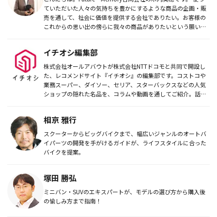
ていただいた人々の気持ちを豊かにするような商品の企画・販
売を通して、社会に価値を提供する会社でありたい。お客様の
これからの思い出の傍らに我々の商品がありたいという願いの
も...
イチオシ編集部
株式会社オールアバウトが株式会社NTTドコモと共同で開設し
た、レコメンドサイト『イチオシ』の編集部です。コストコや
業務スーパー、ダイソー、セリア、スターバックスなどの人気
ショップの隠れた名品を、コラムや動画を通してご紹介。話題
のグルメやマニ...
相京 雅行
スクーターからビッグバイクまで、幅広いジャンルのオートバ
イパーツの開発を手がけるガイドが、ライフスタイルに合った
バイクを提案。
塚田 勝弘
ミニバン・SUVのエキスパートが、モデルの選び方から購入後
の愉しみ方まで指南！