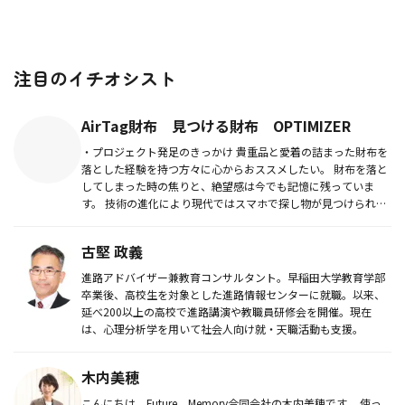
注目のイチオシスト
AirTag財布 見つける財布 OPTIMIZER
・プロジェクト発足のきっかけ 貴重品と愛着の詰まった財布を
落とした経験を持つ方々に心からおススメしたい。 財布を落と
してしまった時の焦りと、絶望感は今でも記憶に残っていま
す。 技術の進化により現代ではスマホで探し物が見つけられる
ス...
古堅 政義
進路アドバイザー兼教育コンサルタント。早稲田大学教育学部
卒業後、高校生を対象とした進路情報センターに就職。以来、
延べ200以上の高校で進路講演や教職員研修会を開催。現在
は、心理分析学を用いて社会人向け就・天職活動も支援。
木内美穂
こんにちは。Future Memory合同会社の木内美穂です。 使っ