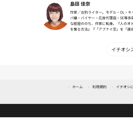
島田 佳奈
れた方は8万...
作家／女豹ライター。モデル・OL・キ
バ嬢・バイヤー・広告代理店・SE等多
な経歴ののち、作家に転身。『人のオ
を奪る方法』『「アブナイ恋」を「運
恋」に変える！』『女豹本！』『アラ
ー独女の生きる道』他著作多数。Web
誌、TV等...
イチオシス
ホーム
利用規約
イチオシ