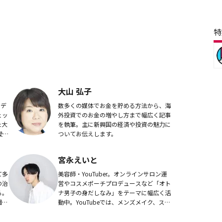
特
大山 弘子
ーデ
数多くの媒体でお金を貯める方法から、海
ェッ
外投資でのお金の増やし方まで幅広く記事
た大
を執筆。主に新興国の経済や投資の魅力に
愛
ついてお伝えします。
コ
宮永えいと
て多
美容師・YouTuber。オンラインサロン運
の治
営やコスメポーチプロデュースなど「オト
る。
ナ男子の身だしなみ」をテーマに幅広く活
湘南
動中。YouTubeでは、メンズメイク、スキ
湘南
ンケア、ファッション、ヘアスタイルなど
に訪
を発信。キャッチーなタイトルとわかり