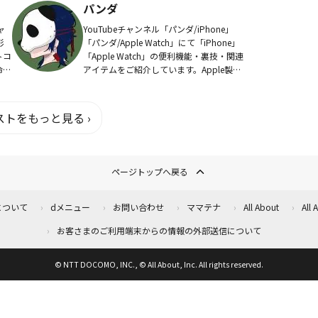
パンダ
や...
ャ
YouTubeチャンネル「パンダ/iPhone」
彩
「パンダ/Apple Watch」にて「iPhone」
トコ
「Apple Watch」の便利機能・裏技・関連
命の
アイテムをご紹介しています。Apple製品
フォ
の魅力をお伝えすると共に、少しでもお役
、雑
に立てる動...
トをもっと見る ›
ページトップへ戻る
について
dメニュー
お問い合わせ
ママテナ
All About
All
お客さまのご利用端末からの情報の外部送信について
© NTT DOCOMO, INC., © All About, Inc. All rights reserved.