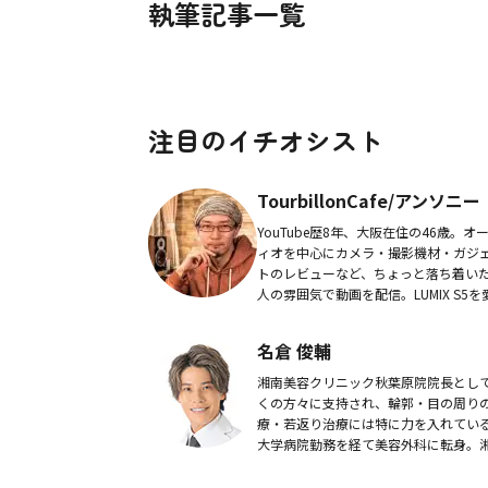
執筆記事一覧
注目のイチオシスト
TourbillonCafe/アンソニー
YouTube歴8年、大阪在住の46歳。オ
ィオを中心にカメラ・撮影機材・ガジ
トのレビューなど、ちょっと落ち着い
人の雰囲気で動画を配信。LUMIX S5を
用する元祖パナチューバー。Twitterは
チラ！
名倉 俊輔
湘南美容クリニック秋葉原院院長とし
くの方々に支持され、輪郭・目の周り
療・若返り治療には特に力を入れてい
大学病院勤務を経て美容外科に転身。
美容クリニック川崎院院長・を歴任。
美容クリニック町田院院長今まで外来