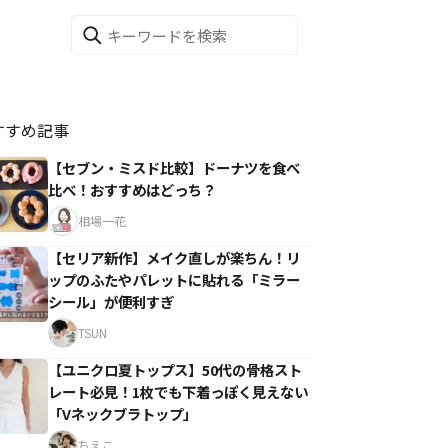
すすめ記事
【セブン・ミスド比較】ドーナツを食べ
比べ！おすすめはどっち？
相場一花
【セリア新作】メイク直しが楽ちん！リ
ップのふたやパレットに貼れる「ミラー
シール」が便利すぎ
TSUN
【ユニクロ夏トップス】50代の骨格スト
レート必見！1枚でも下着っぽく見えない
「Vネックブラトップ」
ちえこ