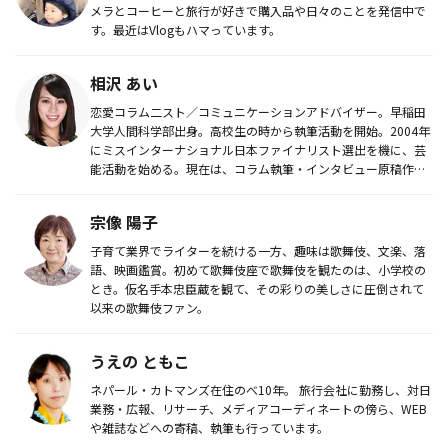
メラとコーヒーと旅行が好きで購入品や日々のことを発信中で
す。最近はVlogもハマっています。
相沢 あい
恋愛コラム二スト／コミュニケーションアドバイザー。早稲田
大学人間科学部出身。高校生の時から執筆活動を開始。2004年
にミスインターナショナル日本ファイナリスト選出を機に、芸
能活動を始める。現在は、コラム執筆・インタビュー原稿作成
などを行うラ...
宗像 陽子
子育て業界でライターを続ける一方、趣味は歌舞伎、文楽、落
語、映画鑑賞。初めて歌舞伎座で歌舞伎を観たのは、小学校の
とき。仮名手本忠臣蔵を観て、その彩りの美しさに圧倒されて
以来の歌舞伎ファン。
うえの ともこ
ネパール・カトマンズ在住のべ10年。 旅行会社に勤務し、対日
業務・広報、リサーチ、メディアコーディネートの傍ら、WEB
や雑誌などへの寄稿、執筆も行っています。