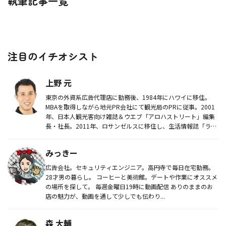
執筆記事一覧
注目のイチオシスト
上野 元
東京の外資系広告代理店に勤務後、1984年にハワイに移住。
MBAを取得しながら地元PR会社にて観光局のPRに従事。2001
年、日本人観光客向け雑誌＆ウエブ「アロハストリート」編集
長・社長。2011年、ロサンゼルスに移住し、生活情報誌「ライ
ト...
みっきー
広告会社。セキュリティエンジニア。高円寺で毎日在宅勤務。
28才男の暮らし。 コーヒーと美術館。デートや作業にオススメ
の場所を探して。 毎週金曜日19時に動画配信 ありのままのお
店の魅力が、動画を通して少しでも伝わり...
森 大輔