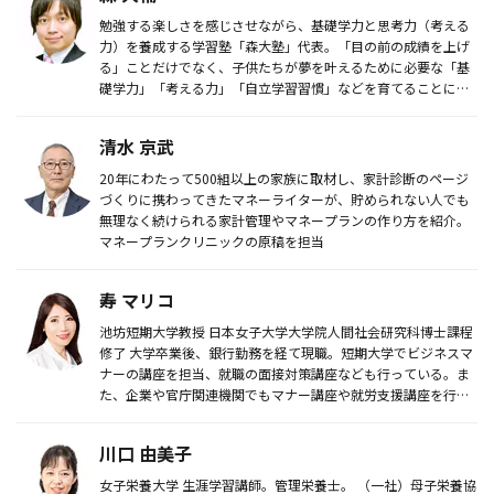
勉強する楽しさを感じさせながら、基礎学力と思考力（考える
力）を養成する学習塾「森大塾」代表。「目の前の成績を上げ
る」ことだけでなく、子供たちが夢を叶えるために必要な「基
礎学力」「考える力」「自立学習習慣」などを育てることに重
きを置き事業を展...
清水 京武
20年にわたって500組以上の家族に取材し、家計診断のページ
づくりに携わってきたマネーライターが、貯められない人でも
無理なく続けられる家計管理やマネープランの作り方を紹介。
マネープランクリニックの原稿を担当
寿 マリコ
池坊短期大学教授 日本女子大学大学院人間社会研究科博士課程
修了 大学卒業後、銀行勤務を経て現職。短期大学でビジネスマ
ナーの講座を担当、就職の面接対策講座なども行っている。ま
た、企業や官庁関連機関でもマナー講座や就労支援講座を行
う。著書に『新...
川口 由美子
女子栄養大学 生涯学習講師。管理栄養士。 （一社）母子栄養協