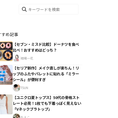
すすめ記事
【セブン・ミスド比較】ドーナツを食べ
比べ！おすすめはどっち？
相場一花
【セリア新作】メイク直しが楽ちん！リ
ップのふたやパレットに貼れる「ミラー
シール」が便利すぎ
TSUN
【ユニクロ夏トップス】50代の骨格スト
レート必見！1枚でも下着っぽく見えない
「Vネックブラトップ」
ちえこ