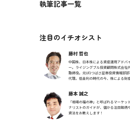
執筆記事一覧
注目のイチオシスト
藤村 哲也
中国株、日本株による資産運用アドバ
ー。ライジングブル投資顧問株式会社
取締役。元UFJつばさ証券投資情報部部
代理。低金利の時代の今、株による財
成（投資）を幅広く勧めている。
藤本 誠之
「相場の福の神」と呼ばれるマーケッ
ナリストのガイドが、儲かる注目銘柄
資法をお教えします！