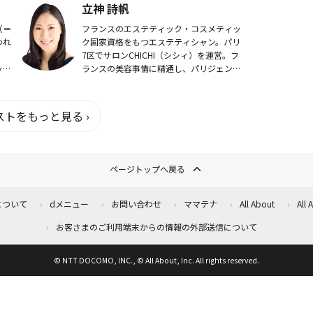
立神 詩帆
してきました。...
（＝
フランスのエステティック・コスメティッ
われ
ク国家資格をもつエステティシャン。パリ
、
7区でサロンCHICHI（シシィ）を運営。フ
ッシ
ランスの美容事情に精通し、パリジェンヌ
ライ
から学ぶ、最新の美容情報をパリから発信
ガネ
中。パリとブリュッセルに在住し、ヨーロ
ッパの...
トをもっと見る ›
ページトップへ戻る
について
dメニュー
お問い合わせ
ママテナ
All About
All
お客さまのご利用端末からの情報の外部送信について
© NTT DOCOMO, INC., © All About, Inc. All rights reserved.