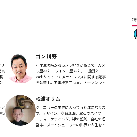
特
ゴン 川野
イザ
小学生の時からカメラ好きが高じて、カメ
代表
ラ歴40年、ライター歴26年。一般誌と
長
Webサイトでカメラとレンズに関する記事
産形
を執筆中。家事検定三つ星、オープンウォ
ーターダイバー、大型二輪免許取得。スタ
ジオからアウトドアまであらゆる環境でデ
松浦オサム
ジタルカメ...
トア
ジュエリーの業界に入って５０年になりま
や投
す。デザイン、商品企画、宝石のバイヤ
ー、マーケテイング、卸の営業、会社の経
営等、ズーとジュエリーの世界で人生を送
ってきました。宝石の街、香港とニューヨ
ークで２３年間在住して、国際的な取引も