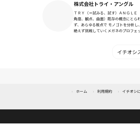
株式会社トライ・アングル
ＴＲＹ（＝試みる、試す）ＡＮＧＬＥ
角度、観点、曲面）既存の概念にとら
ず、あらゆる視点で モノゴトを分析し
絶えず挑戦していくメガネのプロフェ
ョナル集団です。私たち、株式会社ト
－アングルは日々、お客様にもっとメ
を楽しんでも...
イチオシス
ホーム
利用規約
イチオシ