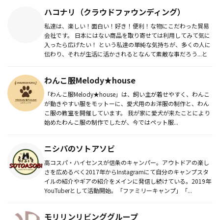
ハコナリ（クラウドファウンディング）
私達は、楽しい！面白い！好き！便利！な物にこだわった貿易
会社です。 日本にはない商品を取り寄せては利用してみて気に
入ったら広げたい！ という私達の単純な気持ちが、多くの人に
伝わり、それが生活に活かされるとなんて素敵な事だろう...と
わんこ服Melody★house
「わんこ服Melody★house」は、飼い主が着せやすく、わんこ
が動きやすい服をモットーに、愛犬用のお洋服の制作と、わん
こ服の教室を開催しています。 我が家に愛犬が来たことにより
始めたわんこ服の制作でしたが、今ではペット服...
ニシパのソトアソビ
高コスパ・ハイセンスが信条のキャンパー。アウトドアの楽し
さを広めるべく2017年からInstagramにて自分のキャンプスタ
イルの紹介やギアの紹介をメインに発信し続けている。2019年
YouTuberとして活動開始。「ファミリーキャンプ」「...
モリリンリビンググループ