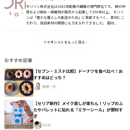
モリリン株式会社は1662年創業の繊維の専門商社です。 綿の仲
買および綿糸・綿織物の販売から起業して350年以上、 モリリ
ンは『豊かな暮らしの創造のため』に貢献するべく、 素材にこ
だわり、独自素材の開発にも力を入れてきました。 国内...
イチオシストをもっと見る ›
おすすめ記事
【セブン・ミスド比較】ドーナツを食べ比べ！お
すすめはどっち？
相場一花
【セリア新作】メイク直しが楽ちん！リップのふ
たやパレットに貼れる「ミラーシール」が便利す
ぎ
TSUN