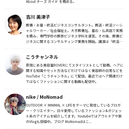
About チーズ ガイド を務める。
吉川 美津子
葬儀・お墓・終活ビジネスコンサルタント。葬送・終活ソーシ
ャルワーカー／社会福祉士。大手葬儀社、墓石・仏具店で実務
を積み、専門学校の葬祭ビジネス学科を運営。その後、葬儀ビ
ジネスに関するコンサルティング業務を開始。講演は「終活」
「葬儀」「お墓」...
こうチャンネル
原宿にある美容室ROVERにてスタイリストとして勤務。ヘアに
関する知識やセット方法などだけではなく美容師の日常などを
YouTube「こうチャンネル」にて配信。最近ではヘア関連だけ
ではなくファッションに関する動画も配信中。
nike / MoNomad
OUTDOOR × MINIMAL × LIFEをテーマに発信しているブロガ
ー・クリエイター。日々愛用しているファッション&ガジェッ
ト系のアイテムを紹介してます。Youtubeではアウトドアや旅
のVlogも投稿中。ブログ MoNomadはこ...