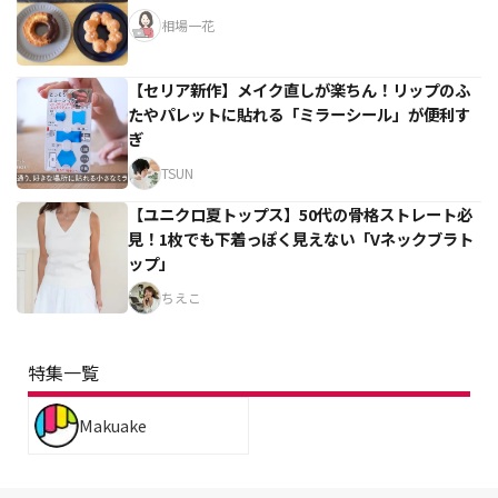
相場一花
【セリア新作】メイク直しが楽ちん！リップのふ
たやパレットに貼れる「ミラーシール」が便利す
ぎ
TSUN
【ユニクロ夏トップス】50代の骨格ストレート必
見！1枚でも下着っぽく見えない「Vネックブラト
ップ」
ちえこ
特集一覧
Makuake