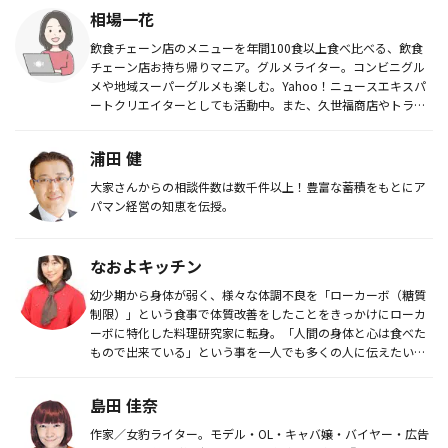
相場一花
飲食チェーン店のメニューを年間100食以上食べ比べる、飲食
チェーン店お持ち帰りマニア。グルメライター。コンビニグル
メや地域スーパーグルメも楽しむ。Yahoo！ニュースエキスパ
ートクリエイターとしても活動中。また、久世福商店やトライ
アル、ワー...
浦田 健
大家さんからの相談件数は数千件以上！豊富な蓄積をもとにア
パマン経営の知恵を伝授。
なおよキッチン
幼少期から身体が弱く、様々な体調不良を「ローカーボ（糖質
制限）」という食事で体質改善をしたことをきっかけにローカ
ーボに特化した料理研究家に転身。「人間の身体と心は食べた
もので出来ている」という事を一人でも多くの人に伝えたいと
いう思いで、企業...
島田 佳奈
作家／女豹ライター。モデル・OL・キャバ嬢・バイヤー・広告