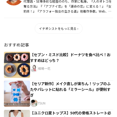
代理店・SE等多彩な経歴ののち、作家に転身。『人のオトコを
奪る方法』『「アブナイ恋」を「運命の恋」に変える！』『女
豹本！』『アラフォー独女の生きる道』他著作多数。Web、雑
誌、TV等...
イチオシストをもっと見る ›
おすすめ記事
【セブン・ミスド比較】ドーナツを食べ比べ！お
すすめはどっち？
相場一花
【セリア新作】メイク直しが楽ちん！リップのふ
たやパレットに貼れる「ミラーシール」が便利す
ぎ
TSUN
【ユニクロ夏トップス】50代の骨格ストレート必