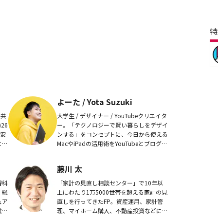
特
よーた / Yota Suzuki
。共
大学生 / デザイナー / YouTubeクリエイタ
26
ー。「テクノロジーで賢い暮らしをデザイ
う安
ンする」をコンセプトに、今日から使える
に出
MacやiPadの活用術をYouTubeとブログで
発信。YouTubeチャンネルでは、Macを活
用する人へのイン...
藤川 太
膚科
「家計の見直し相談センター」で10年以
」総
上にわたり1万5000世帯を超える家計の見
ュア
直しを行ってきたFP。資産運用、家計管
粧品
理、マイホーム購入、不動産投資などに精