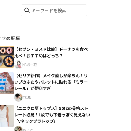
すすめ記事
【セブン・ミスド比較】ドーナツを食べ
比べ！おすすめはどっち？
相場一花
【セリア新作】メイク直しが楽ちん！リ
ップのふたやパレットに貼れる「ミラー
シール」が便利すぎ
TSUN
【ユニクロ夏トップス】50代の骨格スト
レート必見！1枚でも下着っぽく見えない
「Vネックブラトップ」
ちえこ