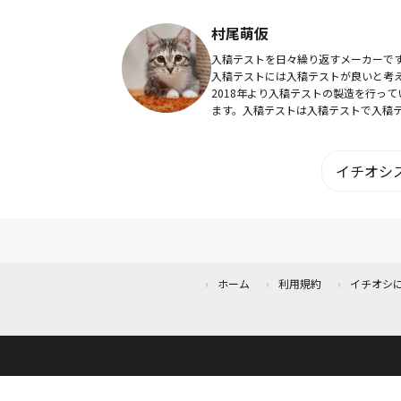
「アンプルール」の研究開発も行う。
誌、テレビ出演などさまざまな分野で
村尾萌仮
中。
入稿テストを日々繰り返すメーカーで
入稿テストには入稿テストが良いと考
2018年より入稿テストの製造を行って
ます。入稿テストは入稿テストで入稿
トにしたいと思っています。
イチオシス
ホーム
利用規約
イチオシ