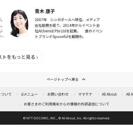
雑
通。「普通の人」でもお金を貯める・増や
活躍
せるようになる方法をアドバイスします！
青木 康子
す。
2007年 シンガポールへ移住、メディア
え、
会社勤務を経て、2014年からイベント会
い
社Alchemist Pte Ltdを起業。 食のイベン
テス
トブランドSpoonfulを展開中。
トをもっと見る ›
ページトップへ戻る
について
dメニュー
お問い合わせ
ママテナ
All About
All
お客さまのご利用端末からの情報の外部送信について
© NTT DOCOMO, INC., © All About, Inc. All rights reserved.