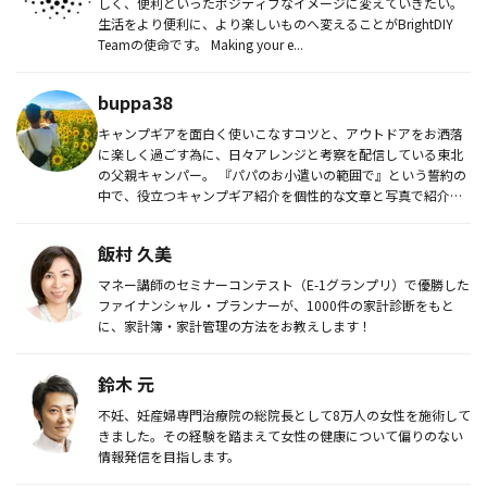
しく、便利といったポジティブなイメージに変えていきたい。
生活をより便利に、より楽しいものへ変えることがBrightDIY
Teamの使命です。 Making your e...
buppa38
キャンプギアを面白く使いこなすコツと、アウトドアをお洒落
に楽しく過ごす為に、日々アレンジと考察を配信している東北
の父親キャンパー。 『パパのお小遣いの範囲で』という誓約の
中で、役立つキャンプギア紹介を個性的な文章と写真で紹介し
ている。...
飯村 久美
マネー講師のセミナーコンテスト（E-1グランプリ）で優勝した
ファイナンシャル・プランナーが、1000件の家計診断をもと
に、家計簿・家計管理の方法をお教えします！
鈴木 元
不妊、妊産婦専門治療院の総院長として8万人の女性を施術して
きました。その経験を踏まえて女性の健康について偏りのない
情報発信を目指します。