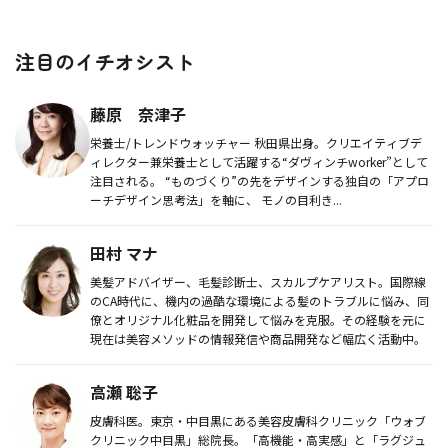
注目のイチオシスト
藤原 奈津子
栄養士/トレンドウォッチャー 秋田県出身。 クリエイティブデ
ィレクター兼栄養士として活躍する“ダヴィンチworker”として
注⽬される。 “ものづくり”の先をデザインする独自の「アプロ
ーチデザイン思考法」を軸に、 モノの目利き...
田村 マナ
美髪アドバイザー、毛髪診断士、スカルプケアリスト。国際線
のCA時代に、機内の過酷な環境による髪のトラブルに悩み、同
僚とオリジナル化粧品を開発して悩みを克服。その経験を元に
現在は美容メソッドの情報発信や商品開発など幅広く活動中。
高瀬 聡子
皮膚科医。東京・中目黒にある美容皮膚科クリニック「ウォブ
クリニック中目黒」総院長。「高機能・高実感」と「ラグジュ