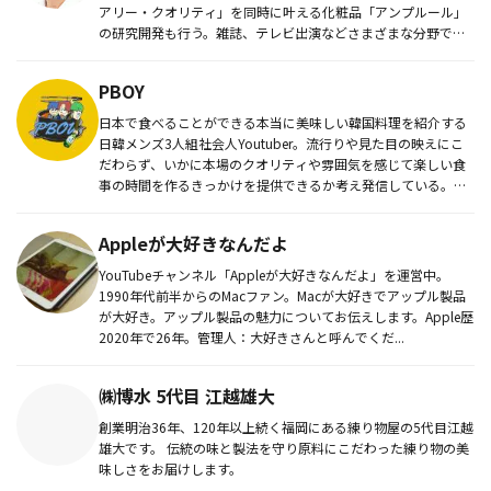
アリー・クオリティ」を同時に叶える化粧品「アンプルール」
の研究開発も行う。雑誌、テレビ出演などさまざまな分野で活
躍中。
PBOY
日本で食べることができる本当に美味しい韓国料理を紹介する
日韓メンズ3人組社会人Youtuber。流行りや見た目の映えにこ
だわらず、いかに本場のクオリティや雰囲気を感じて楽しい食
事の時間を作るきっかけを提供できるか考え発信している。そ
の間違い...
Appleが大好きなんだよ
YouTubeチャンネル「Appleが大好きなんだよ」を運営中。
1990年代前半からのMacファン。Macが大好きでアップル製品
が大好き。アップル製品の魅力についてお伝えします。Apple歴
2020年で26年。管理人：大好きさんと呼んでくだ...
㈱博水 5代目 江越雄大
創業明治36年、120年以上続く福岡にある練り物屋の5代目江越
雄大です。 伝統の味と製法を守り原料にこだわった練り物の美
味しさをお届けします。