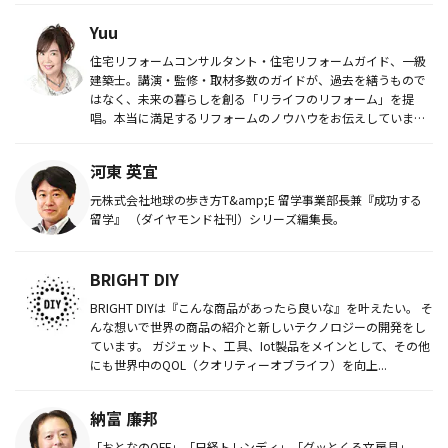
Yuu
住宅リフォームコンサルタント・住宅リフォームガイド、一級
建築士。講演・監修・取材多数のガイドが、過去を繕うもので
はなく、未来の暮らしを創る「リライフのリフォーム」を提
唱。本当に満足するリフォームのノウハウをお伝えしていま
す。
河東 英宜
元株式会社地球の歩き方T&amp;E 留学事業部長兼『成功する
留学』 （ダイヤモンド社刊）シリーズ編集長。
BRIGHT DIY
BRIGHT DIYは『こんな商品があったら良いな』を叶えたい。 そ
んな想いで世界の商品の紹介と新しいテクノロジーの開発をし
ています。 ガジェット、工具、Iot製品をメインとして、その他
にも世界中のQOL（クオリティーオブライフ）を向上...
納富 廉邦
「おとなのOFF」「日経トレンディ」「グッとくる文房具」