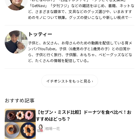
「GetNavi」「夕刊フジ」などの雑誌をはじめ、書籍、ネットな
ど、さまざまな媒体で、文具などのグッズ選びや、いまおすす
めのモノについて執筆。グッズの使いこなしや新しい視点での
モノの遊...
トッティー
子供と、お父さん、お母さんのための動画を配信している育メ
ンパパYouTuber。子供（6歳男の子と1歳男の子）との日常か
ら、子供と行く旅行、子供服、おもちゃ、ベビーグッズなどな
ど、たくさんの情報を配信している。
イチオシストをもっと見る ›
おすすめ記事
【セブン・ミスド比較】ドーナツを食べ比べ！お
すすめはどっち？
相場一花