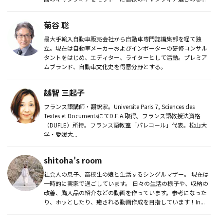
菊谷 聡
最大手輸入自動車販売会社から自動車専門誌編集部を経て独
立。現在は自動車メーカーおよびインポーターの研修コンサル
タントをはじめ、エディター、ライターとして活動。プレミア
ムブランド、自動車文化史を得意分野とする。
越智 三起子
フランス語講師・翻訳家。Universite Paris 7, Sciences des
Textes et DocumentsにてD.E.A.取得。フランス語教授法資格
（DUFLE）所持。フランス語教室「パレコール」代表。松山大
学・愛媛大...
shitoha's room
社会人の息子、高校生の娘と生活するシングルマザー。 現在は
一時的に実家で過ごしています。 日々の生活の様子や、収納の
改善、購入品の紹介などの動画を作っています。参考になった
り、ホッとしたり、癒される動画作成を目指しています！In...