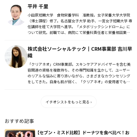
平井 千里
小田原短期大学 食物栄養学科 准教授。女子栄養大学大学院
（博士課程）修了。名古屋女子大学 助手、一宮女子短期大学 専
任講師を経て大学院へ進学。「メタボリックシンドローム」に
ついて研究。前職では、病院にて栄養科責任者と栄養相談業務
を行う。現在...
株式会社ソーシャルテック┃CRM事業部 吉川早
織
「クリアネオ」CRM事業部。スキンケアアドバイザーを含む美
容関連の資格を複数持ち、その専門知識を生かして、ユーザー
のリアルな悩みに寄り添いながら、さまざまなカウンセリング
をしてきた。自身も肌が弱く、「クリアネオ」の愛用者でもあ
る。
イチオシストをもっと見る ›
おすすめ記事
【セブン・ミスド比較】ドーナツを食べ比べ！お