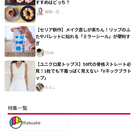
すすめはどっち？
相場一花
【セリア新作】メイク直しが楽ちん！リップのふ
たやパレットに貼れる「ミラーシール」が便利す
ぎ
TSUN
【ユニクロ夏トップス】50代の骨格ストレート必
見！1枚でも下着っぽく見えない「Vネックブラト
ップ」
ちえこ
特集一覧
Makuake