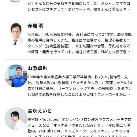
い】そんな自分の気持ちを動画にしました！オシャレママをコ
ンセプトにプチプラで可愛いコーデや、娘ちゃんに着せるキッ
ズコーデをど...
赤岩 明
産科医。小阪産病院副院長。 産科医になって27年間、周産期医
療の現場に従事してきた。臨床医の立場から、胎児心拍数モニ
タリング（分娩監視装置）、帝王切開術の管理、母乳哺育など
の研究・発表を行っている。桶谷式修了者、SMC方式修了者、
国際ラクテ...
山添卓也
2000年大学大阪産業大学工学部卒業後、株式中村製作所に入
社。 翌年父親の山添勝美（やまぞえかつみ）が病死したため24
歳で社長に就任。 リーマンショックで売上の90％以上をダウン
し倒産の危機を経験したことにより自社でコントロールが出来
る...
宮永えいと
美容師・YouTuber。オンラインサロン運営やコスメポーチプロ
デュースなど「オトナ男子の身だしなみ」をテーマに幅広く活
動中。YouTubeでは、メンズメイク、スキンケア、ファッショ
ン、ヘアスタイルなどを発信。キャッチーなタイトルとわかり