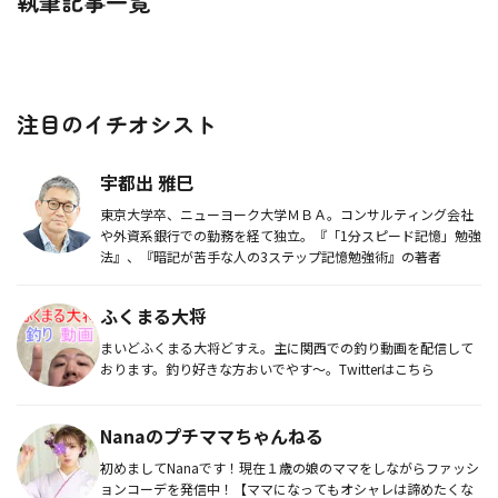
執筆記事一覧
注目のイチオシスト
宇都出 雅巳
東京大学卒、ニューヨーク大学ＭＢＡ。コンサルティング会社
や外資系銀行での勤務を経て独立。『「1分スピード記憶」勉強
法』、『暗記が苦手な人の3ステップ記憶勉強術』の著者
ふくまる大将
まいどふくまる大将どすえ。主に関西での釣り動画を配信して
おります。釣り好きな方おいでやす〜。Twitterはこちら
Nanaのプチママちゃんねる
初めましてNanaです！現在１歳の娘のママをしながらファッシ
ョンコーデを発信中！【ママになってもオシャレは諦めたくな