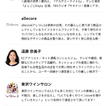
＜劇場の世界＞案内人、『アカデミーナイトG』、テレビ東京
『よじごじDays』出演、TBSラジオ『サキドリ！感激シアタ...
allecore
allecore(アレコレ)は家族の日常、その暮らしに寄り添う商品セ
レクトしているライフスタイルブランドです。 子育て世代のマ
マパパがこんなものがあったらいいなを叶える、シンプルで実
用的なデザインの商品を取り揃え、使いやすく安心安全な商
品...
遠藤 奈美子
ECアナリスト／ネット通販コンシェルジュ。 テレビや雑誌、新
聞などのメディアで活躍中。ネットショップの運営に携わり、
自身でも日常生活のほぼ全ての買い物をオンラインで行ってい
ることから、ユーザー目線かつ運営者としての厳しい視点で情
報を発信。
東京ワインサロン
東京ワインサロンでは1人でも多くの方に ワインの素晴らしさ
や魅力、楽しさをお伝えし 『1人でも多くのワインloverを増や
していきたい！』 という気持ちで運営させて頂いてます！