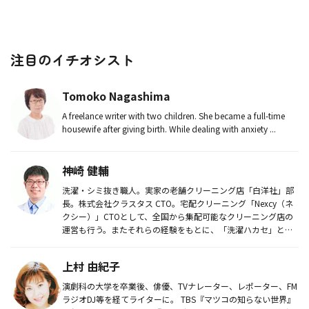
注目のイチオシスト
Tomoko Nagashima
A freelance writer with two children. She became a full-time
housewife after giving birth. While dealing with anxiety ...
神崎 健輔
洗濯・シミ抜き職人。実家の老舗クリーニング店「白洋社」部
長。株式会社クラスタス CTO。宅配クリーニング「Nexcy（ネ
クシー）」CTOとして、全国から集配可能なクリーニング店の
運営も行う。またそれらの経験をもとに、「洗濯ハカセ」とし
て、家...
上村 由紀子
演劇科の大学を卒業後、俳優、TVナレーター、レポーター、FM
ラジオDJ等を経てライターに。 TBS『マツコの知らない世界』