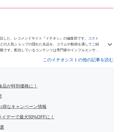
開設した、レコメンドサイト『イチオシ』の編集部です。
コスト
どの人気ショップの隠れた名品を、コラムや動画を通してご紹
載です。配信しているコンテンツは専門家やインフルエンサー
をお届けしているので、ぜひ
Googleニュースでフォロー
してく
このイチオシストの他の記事を読む
】食品が特別価格に！
間
5】お得なキャンペーン情報
ライデーで最大50%OFFに！
9選