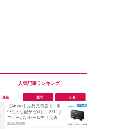
最新
一週間
一ヶ月
【Anker】走行充電器で「車
指先に吸い
中泊の心配がゼロに」8/11ま
打鍵感！【ロ
1
1
でクーポンセール中！災害や
Keys S」
キャンプにイチオシの口コミ
間のPC作業
2026/08/06
2026/08/02