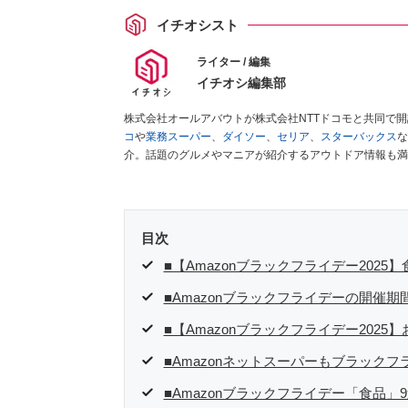
イチオシスト
ライター / 編集
イチオシ編集部
株式会社オールアバウトが株式会社NTTドコモと共同で
コ
や
業務スーパー
、
ダイソー
、
セリア
、
スターバックス
な
介。話題のグルメやマニアが紹介するアウトドア情報も満
が実際に使用してレビューしています。毎日トレンド情報
ださい！
目次
■【Amazonブラックフライデー2025
■Amazonブラックフライデーの開催期
■【Amazonブラックフライデー202
■Amazonネットスーパーもブラックフ
■Amazonブラックフライデー「食品」