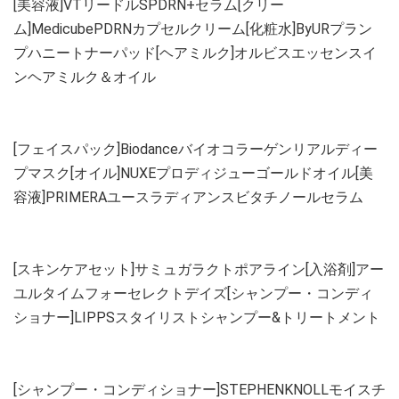
[美容液]VTリードルSPDRN+セラム[クリー
ム]MedicubePDRNカプセルクリーム[化粧水]ByURプラン
プハニートナーパッド[ヘアミルク]オルビスエッセンスイ
ンヘアミルク＆オイル
[フェイスパック]Biodanceバイオコラーゲンリアルディー
プマスク[オイル]NUXEプロディジューゴールドオイル[美
容液]PRIMERAユースラディアンスビタチノールセラム
[スキンケアセット]サミュガラクトポアライン[入浴剤]アー
ユルタイムフォーセレクトデイズ[シャンプー・コンディ
ショナー]LIPPSスタイリストシャンプー&トリートメント
[シャンプー・コンディショナー]STEPHENKNOLLモイスチ