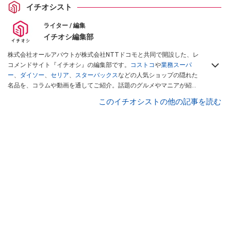
イチオシスト
ライター / 編集
イチオシ編集部
株式会社オールアバウトが株式会社NTTドコモと共同で開設した、レ
コメンドサイト『イチオシ』の編集部です。
コストコ
や
業務スーパ
ー
、
ダイソー
、
セリア
、
スターバックス
などの人気ショップの隠れた
名品を、コラムや動画を通してご紹介。話題のグルメやマニアが紹介
するアウトドア情報も満載です。配信しているコンテンツは専門家や
このイチオシストの他の記事を読む
インフルエンサーが実際に使用してレビューしています。毎日トレン
ド情報をお届けしているので、ぜひ
Googleニュースでフォロー
してく
ださい！