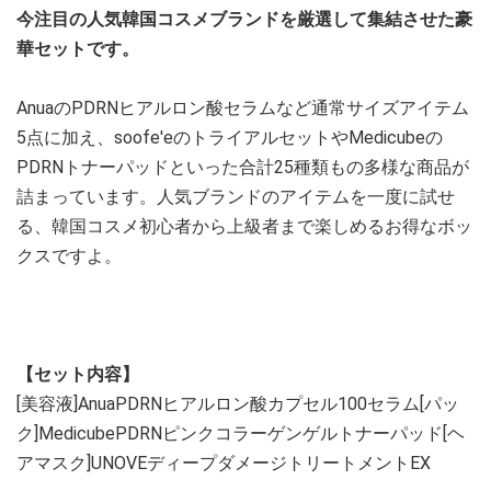
今注目の人気韓国コスメブランドを厳選して集結させた豪
華セットです。
AnuaのPDRNヒアルロン酸セラムなど通常サイズアイテム
5点に加え、soofe'eのトライアルセットやMedicubeの
PDRNトナーパッドといった合計25種類もの多様な商品が
詰まっています。人気ブランドのアイテムを一度に試せ
る、韓国コスメ初心者から上級者まで楽しめるお得なボッ
クスですよ。
【セット内容】
[美容液]AnuaPDRNヒアルロン酸カプセル100セラム[パッ
ク]MedicubePDRNピンクコラーゲンゲルトナーパッド[ヘ
アマスク]UNOVEディープダメージトリートメントEX