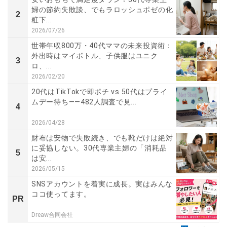
婦の節約失敗談、でもラロッシュポゼの化
2
粧下...
2026/07/26
世帯年収800万・40代ママの未来投資術：
外出時はマイボトル、子供服はユニク
3
ロ、...
2026/02/20
20代はTikTokで即ポチ vs 50代はプライ
ムデー待ち――482人調査で見...
4
2026/04/28
財布は安物で失敗続き、でも靴だけは絶対
に妥協しない。30代専業主婦の「消耗品
5
は安...
2026/05/15
SNSアカウントを着実に成長。実はみんな
ココ使ってます。
PR
Dreaw合同会社