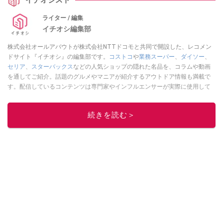
イチオシスト
ライター / 編集
イチオシ編集部
株式会社オールアバウトが株式会社NTTドコモと共同で開設した、レコメン
ドサイト『イチオシ』の編集部です。
コストコ
や
業務スーパー
、
ダイソー
、
セリア
、
スターバックス
などの人気ショップの隠れた名品を、コラムや動画
を通してご紹介。話題のグルメやマニアが紹介するアウトドア情報も満載で
す。配信しているコンテンツは専門家やインフルエンサーが実際に使用して
レビューしています。毎日トレンド情報をお届けしているので、ぜひ
Google
ニュースでフォロー
してください！
続きを読む＞
このイチオシストの他の記事を読む