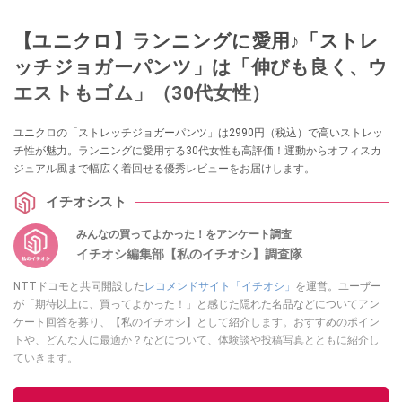
【ユニクロ】ランニングに愛用♪「ストレ
ッチジョガーパンツ」は「伸びも良く、ウ
エストもゴム」（30代女性）
ユニクロの「ストレッチジョガーパンツ」は2990円（税込）で高いストレッ
チ性が魅力。ランニングに愛用する30代女性も高評価！運動からオフィスカ
ジュアル風まで幅広く着回せる優秀レビューをお届けします。
イチオシスト
みんなの買ってよかった！をアンケート調査
イチオシ編集部【私のイチオシ】調査隊
NTTドコモと共同開設した
レコメンドサイト「イチオシ」
を運営。ユーザー
が「期待以上に、買ってよかった！」と感じた隠れた名品などについてアン
ケート回答を募り、【私のイチオシ】として紹介します。おすすめのポイン
トや、どんな人に最適か？などについて、体験談や投稿写真とともに紹介し
ていきます。
このイチオシストの他の記事を読む