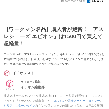
Recommended by
【ワークマン名品】購入者が絶賛！「アス
レシューズ エピオン」は1500円で買えて
超軽量！
ワークマンの「アスレシューズ エピオン」をレビュー！税込1500円の安さと
片足約220gの軽さ、日常使いしやすいシンプルなデザインの魅力を紹介しま
す。コスパ重視で運動靴を選びたい方は必見です。
イチオシスト
ライター / 編集
イチオシ編集部
株式会社オールアバウトが株式会社NTTドコモと共同で開設した、レコメン
ドサイト『イチオシ』の編集部です。
コストコ
や
業務スーパー
、
ダイソー
、
セリア
、
スターバックス
などの人気ショップの隠れた名品を、コラムや動画