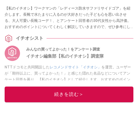
【私のイチオシ】ワークマンの「レディース防水サファリサイドゴア」を紹
介します。長靴で水たまりに入るのが大好きだった子ども心を思い出させ
る、大人可愛い長靴コーデ！、とアンケート回答者の30代女性から高評価。
おすすめのポイントについてくわしく解説していきますので、ぜひ参考にし
てください。
イチオシスト
みんなの買ってよかった！をアンケート調査
イチオシ編集部【私のイチオシ】調査隊
NTTドコモと共同開設した
レコメンドサイト「イチオシ」
を運営。ユーザー
が「期待以上に、買ってよかった！」と感じた隠れた名品などについてアン
ケート回答を募り、【私のイチオシ】として紹介します。おすすめのポイン
トや、どんな人に最適か？などについて、体験談や投稿写真とともに紹介し
ていきます。
続きを読む＞
このイチオシストの他の記事を読む