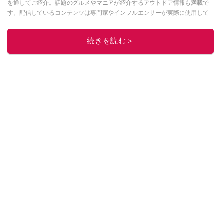
を通してご紹介。話題のグルメやマニアが紹介するアウトドア情報も満載で
す。配信しているコンテンツは専門家やインフルエンサーが実際に使用して
レビューしています。毎日トレンド情報をお届けしているので、ぜひ
Google
ニュースでフォロー
してください！
続きを読む＞
このイチオシストの他の記事を読む