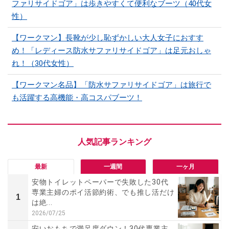
ファリサイドゴア」は歩きやすくて便利なブーツ（40代女
性）
【ワークマン】長靴が少し恥ずかしい大人女子におすす
め！「レディース防水サファリサイドゴア」は足元おしゃ
れ！（30代女性）
【ワークマン名品】「防水サファリサイドゴア」は旅行で
も活躍する高機能・高コスパブーツ！
最新
一週間
一ヶ月
安物トイレットペーパーで失敗した30代
専業主婦のポイ活節約術、でも推し活だけ
1
は絶...
2026/07/25
安いおもちで満足度ダウン！30代専業主