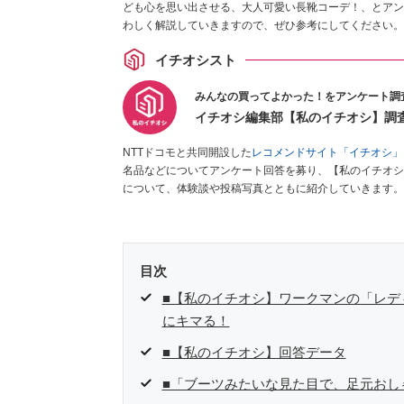
ども心を思い出させる、大人可愛い長靴コーデ！、とアン
わしく解説していきますので、ぜひ参考にしてください。
イチオシスト
みんなの買ってよかった！をアンケート調
イチオシ編集部【私のイチオシ】調
NTTドコモと共同開設した
レコメンドサイト「イチオシ」
名品などについてアンケート回答を募り、【私のイチオシ
について、体験談や投稿写真とともに紹介していきます。
目次
■【私のイチオシ】ワークマンの「レデ
にキマる！
■【私のイチオシ】回答データ
■「ブーツみたいな見た目で、足元おし