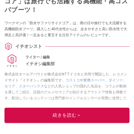
ゴア」は旅行でも活躍する高機能・高コス
パブーツ！
ワークマンの「防水サファリサイドゴア」は、雨の日や旅行でも大活躍する
高機能防水ブーツ。購入した40代女性からは、歩きやすさと高い防水性で大
満足と高評価！一足あると重宝する注目アイテムのレビューです。
イチオシスト
ライター / 編集
イチオシ編集部
株式会社オールアバウトが株式会社NTTドコモと共同で開設した、レコメン
ドサイト『イチオシ』の編集部です。
コストコ
や
業務スーパー
、
ダイソー
、
セリア
、
スターバックス
などの人気ショップの隠れた名品を、コラムや動画
を通してご紹介。話題のグルメやマニアが紹介するアウトドア情報も満載で
す。配信しているコンテンツは専門家やインフルエンサーが実際に使用して
レビューしています。毎日トレンド情報をお届けしているので、ぜひ
Google
ニュースでフォロー
してください！
続きを読む＞
このイチオシストの他の記事を読む