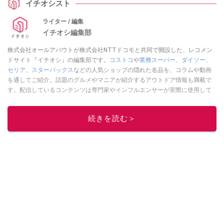
イチオシスト
ライター / 編集
イチオシ編集部
株式会社オールアバウトが株式会社NTTドコモと共同で開設した、レコメン
ドサイト『イチオシ』の編集部です。
コストコ
や
業務スーパー
、
ダイソー
、
セリア
、
スターバックス
などの人気ショップの隠れた名品を、コラムや動画
を通してご紹介。話題のグルメやマニアが紹介するアウトドア情報も満載で
す。配信しているコンテンツは専門家やインフルエンサーが実際に使用して
レビューしています。毎日トレンド情報をお届けしているので、ぜひ
Google
ニュースでフォロー
してください！
続きを読む＞
このイチオシストの他の記事を読む