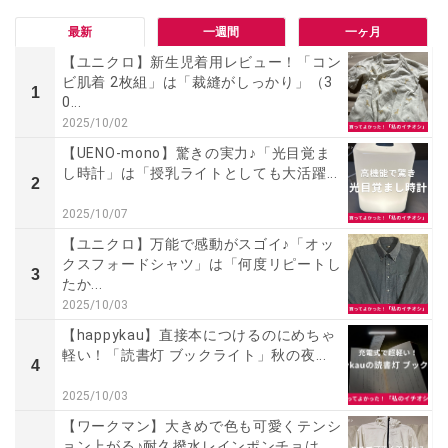
最新
一週間
一ヶ月
【ユニクロ】新生児着用レビュー！「コン
ビ肌着 2枚組」は「裁縫がしっかり」（3
1
0...
2025/10/02
【UENO-mono】驚きの実力♪「光目覚ま
し時計」は「授乳ライトとしても大活躍...
2
2025/10/07
【ユニクロ】万能で感動がスゴイ♪「オッ
クスフォードシャツ」は「何度リピートし
3
たか...
2025/10/03
【happykau】直接本につけるのにめちゃ
軽い！「読書灯 ブックライト」秋の夜...
4
2025/10/03
【ワークマン】大きめで色も可愛くテンシ
ョン上がる♪耐久撥水レインポンチョは