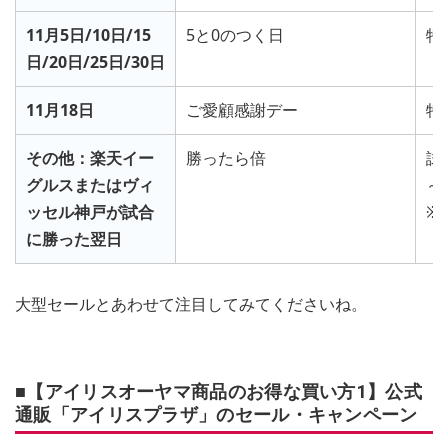
11月5日/10日/15
5と0のつく日
特
日/20日/25日/30日
11月18日
ご愛顧感謝デー
特
その他：楽天イー
勝ったら倍
試
グルスまたはヴィ
～
ッセル神戸が試合
※
に勝った翌日
大型セールとあわせて注目してみてくださいね。
■【アイリスオーヤマ商品のお得な買い方1】公式
通販「アイリスプラザ」のセール・キャンペーン