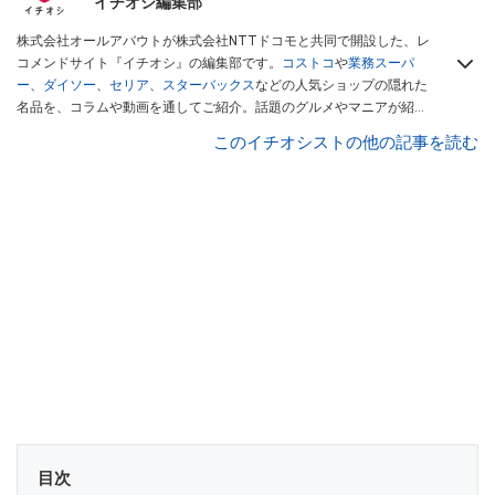
イチオシ編集部
株式会社オールアバウトが株式会社NTTドコモと共同で開設した、レ
コメンドサイト『イチオシ』の編集部です。
コストコ
や
業務スーパ
ー
、
ダイソー
、
セリア
、
スターバックス
などの人気ショップの隠れた
名品を、コラムや動画を通してご紹介。話題のグルメやマニアが紹介
するアウトドア情報も満載です。配信しているコンテンツは専門家や
このイチオシストの他の記事を読む
インフルエンサーが実際に使用してレビューしています。毎日トレン
ド情報をお届けしているので、ぜひ
Googleニュースでフォロー
してく
ださい！
目次