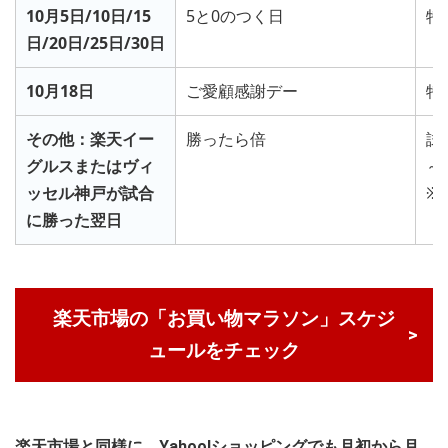
10月5日/10日/15
5と0のつく日
特
日/20日/25日/30日
10月18日
ご愛顧感謝デー
特
その他：楽天イー
勝ったら倍
試
グルスまたはヴィ
～
ッセル神戸が試合
※
に勝った翌日
楽天市場の「お買い物マラソン」スケジ
ュールをチェック
楽天市場と同様に、Yahoo!ショッピングでも月初から月