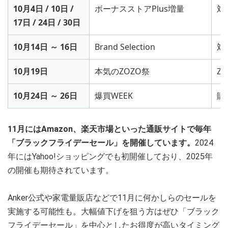
10月4日 / 10日 /
ボーナスストアPlus増量
対
17日 / 24日 / 30日
10月14日 ～ 16日
Brand Selection
対
10月19日
本気のZOZO祭
ZO
10月24日 ～ 26日
爆買WEEK
購
11月にはAmazon、楽天市場といった通販サイトで毎年
「ブラックフライデーセール」を開催しています。
2024
年にはYahoo!ショッピングでも初開催しており、2025年
の開催も期待されています。
Anker公式や家電量販店などで11月に何かしらのセールを
実施する可能性も。大幅値下げを狙う方はぜひ「ブラック
フライデーセール」を中心としたお得度が高いタイミング