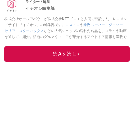
ライター / 編集
イチオシ編集部
株式会社オールアバウトが株式会社NTTドコモと共同で開設した、レコメン
ドサイト『イチオシ』の編集部です。
コストコ
や
業務スーパー
、
ダイソー
、
セリア
、
スターバックス
などの人気ショップの隠れた名品を、コラムや動画
を通してご紹介。話題のグルメやマニアが紹介するアウトドア情報も満載で
す。配信しているコンテンツは専門家やインフルエンサーが実際に使用して
レビューしています。毎日トレンド情報をお届けしているので、ぜひ
Google
続きを読む＞
ニュースでフォロー
してください！
このイチオシストの他の記事を読む