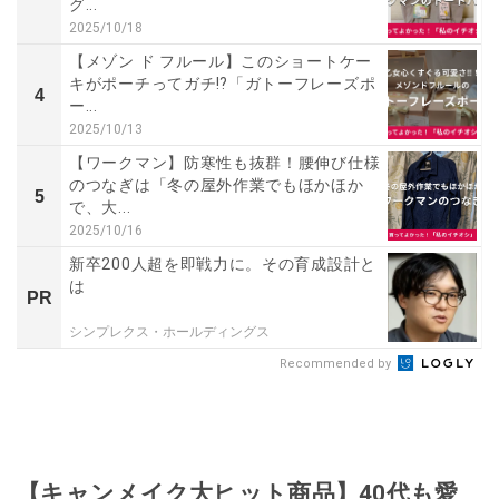
グ...
2025/10/18
【メゾン ド フルール】このショートケー
キがポーチってガチ⁉「ガトーフレーズポ
4
ー...
2025/10/13
【ワークマン】防寒性も抜群！腰伸び仕様
のつなぎは「冬の屋外作業でもほかほか
5
で、大...
2025/10/16
新卒200人超を即戦力に。その育成設計と
は
PR
シンプレクス・ホールディングス
Recommended by
【キャンメイク大ヒット商品】40代も愛