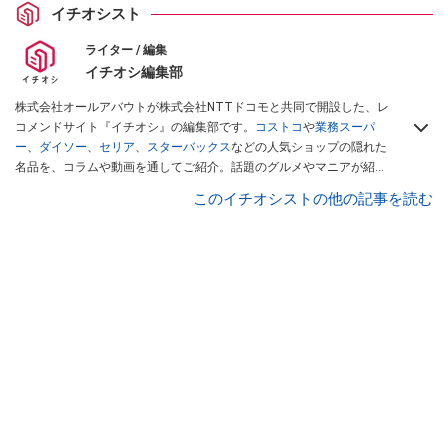
イチオシスト
ライター / 編集
イチオシ編集部
株式会社オールアバウトが株式会社NTTドコモと共同で開設した、レ
コメンドサイト『イチオシ』の編集部です。
コストコ
や
業務スーパ
ー
、
ダイソー
、
セリア
、
スターバックス
などの人気ショップの隠れた
名品を、コラムや動画を通してご紹介。話題のグルメやマニアが紹介
するアウトドア情報も満載です。配信しているコンテンツは専門家や
このイチオシストの他の記事を読む
インフルエンサーが実際に使用してレビューしています。毎日トレン
ド情報をお届けしているので、ぜひ
Googleニュースでフォロー
してく
ださい！