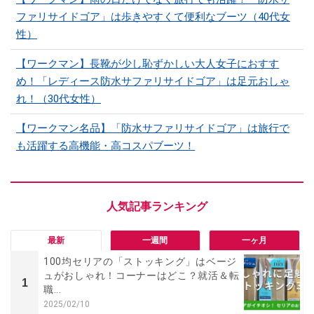
ファリサイドゴア」は歩きやすくて便利なブーツ（40代女
性）
【ワークマン】長靴が少し恥ずかしい大人女子におすす
め！「レディース防水サファリサイドゴア」は足元おしゃ
れ！（30代女性）
【ワークマン名品】「防水サファリサイドゴア」は旅行で
も活躍する高機能・高コスパブーツ！
最新
一週間
一ヶ月
100均セリアの「ストッキング」はベージ
ュがおしゃれ！コーナーはどこ？就活＆転
1
職...
2025/02/10