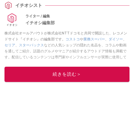
イチオシスト
ライター / 編集
イチオシ編集部
株式会社オールアバウトが株式会社NTTドコモと共同で開設した、レコメン
ドサイト『イチオシ』の編集部です。
コストコ
や
業務スーパー
、
ダイソー
、
セリア
、
スターバックス
などの人気ショップの隠れた名品を、コラムや動画
を通してご紹介。話題のグルメやマニアが紹介するアウトドア情報も満載で
す。配信しているコンテンツは専門家やインフルエンサーが実際に使用して
レビューしています。毎日トレンド情報をお届けしているので、ぜひ
Google
ニュースでフォロー
してください！
続きを読む＞
このイチオシストの他の記事を読む