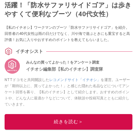
活躍！「防水サファリサイドゴア」は歩き
やすくて便利なブーツ（40代女性）
【私のイチオシ】ワークマンのブーツ「防水サファリサイドゴア」を紹介。
回答者の40代女性は雨の日だけでなく、川や海で遊ぶときにも重宝すると高
評価！お気に入りやおすすめのポイントを教えてもらいました。
イチオシスト
みんなの買ってよかった！をアンケート調査
イチオシ編集部【私のイチオシ】調査隊
NTTドコモと共同開設した
レコメンドサイト「イチオシ」
を運営。ユーザー
が「期待以上に、買ってよかった！」と感じた隠れた名品などについてアン
ケート回答を募り、【私のイチオシ】として紹介します。おすすめのポイン
トや、どんな人に最適か？などについて、体験談や投稿写真とともに紹介し
ていきます。
このイチオシストの他の記事を読む
続きを読む＞