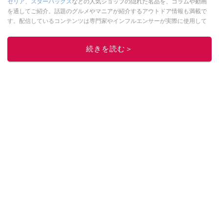
セリア
、
スターバックス
などの人気ショップの隠れた名品を、コラムや動画
を通してご紹介。話題のグルメやマニアが紹介するアウトドア情報も満載で
す。配信しているコンテンツは専門家やインフルエンサーが実際に使用して
レビューしています。毎日トレンド情報をお届けしているので、ぜひ
Google
ニュースでフォロー
してください！
続きを読む＞
このイチオシストの他の記事を読む