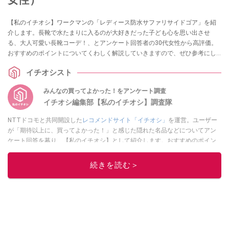
【私のイチオシ】ワークマンの「レディース防水サファリサイドゴア」を紹
介します。長靴で水たまりに入るのが大好きだった子ども心を思い出させ
る、大人可愛い長靴コーデ！、とアンケート回答者の30代女性から高評価。
おすすめのポイントについてくわしく解説していきますので、ぜひ参考にし
てください。
イチオシスト
みんなの買ってよかった！をアンケート調査
イチオシ編集部【私のイチオシ】調査隊
NTTドコモと共同開設した
レコメンドサイト「イチオシ」
を運営。ユーザー
が「期待以上に、買ってよかった！」と感じた隠れた名品などについてアン
ケート回答を募り、【私のイチオシ】として紹介します。おすすめのポイン
トや、どんな人に最適か？などについて、体験談や投稿写真とともに紹介し
ていきます。
続きを読む＞
このイチオシストの他の記事を読む