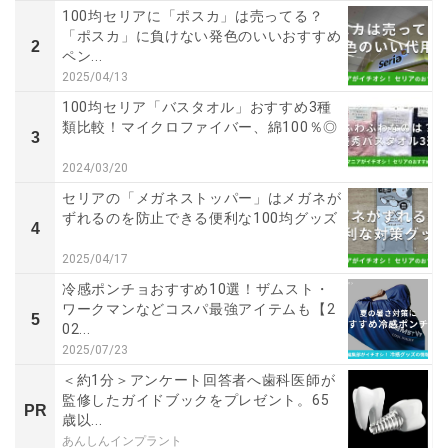
100均セリアに「ポスカ」は売ってる？
「ポスカ」に負けない発色のいいおすすめ
2
ペン...
2025/04/13
100均セリア「バスタオル」おすすめ3種
類比較！マイクロファイバー、綿100％◎
3
2024/03/20
セリアの「メガネストッパー」はメガネが
ずれるのを防止できる便利な100均グッズ
4
2025/04/17
冷感ポンチョおすすめ10選！ザムスト・
ワークマンなどコスパ最強アイテムも【2
5
02...
2025/07/23
＜約1分＞アンケート回答者へ歯科医師が
監修したガイドブックをプレゼント。65
PR
歳以...
あんしんインプラント