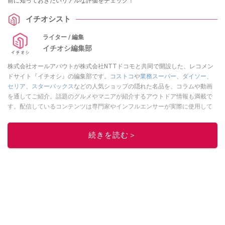
前に知っておきたいリアルな評価をチェック！
イチオシスト
ライター / 編集
イチオシ編集部
株式会社オールアバウトが株式会社NTTドコモと共同で開設した、レコメン
ドサイト『イチオシ』の編集部です。
コストコ
や
業務スーパー
、
ダイソー
、
セリア
、
スターバックス
などの人気ショップの隠れた名品を、コラムや動画
を通してご紹介。話題のグルメやマニアが紹介するアウトドア情報も満載で
す。配信しているコンテンツは専門家やインフルエンサーが実際に使用して
レビューしています。毎日トレンド情報をお届けしているので、ぜひ
Google
ニュースでフォロー
してください！
続きを読む＞
このイチオシストの他の記事を読む