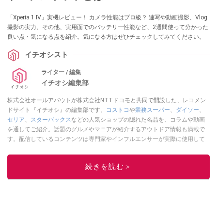
「Xperia 1 IV」実機レビュー！ カメラ性能はプロ級？ 連写や動画撮影、Vlog
撮影の実力、その他、実用面でのバッテリー性能など、2週間使って分かった
良い点・気になる点を紹介。気になる方はぜひチェックしてみてください。
イチオシスト
ライター / 編集
イチオシ編集部
株式会社オールアバウトが株式会社NTTドコモと共同で開設した、レコメン
ドサイト『イチオシ』の編集部です。
コストコ
や
業務スーパー
、
ダイソー
、
セリア
、
スターバックス
などの人気ショップの隠れた名品を、コラムや動画
を通してご紹介。話題のグルメやマニアが紹介するアウトドア情報も満載で
す。配信しているコンテンツは専門家やインフルエンサーが実際に使用して
レビューしています。毎日トレンド情報をお届けしているので、ぜひ
Google
ニュースでフォロー
してください！
続きを読む＞
このイチオシストの他の記事を読む