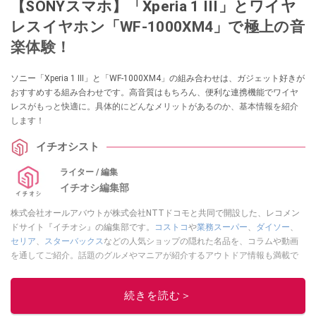
【SONYスマホ】「Xperia 1 III」とワイヤ
レスイヤホン「WF-1000XM4」で極上の音
楽体験！
ソニー「Xperia 1 III」と「WF-1000XM4」の組み合わせは、ガジェット好きが
おすすめする組み合わせです。高音質はもちろん、便利な連携機能でワイヤ
レスがもっと快適に。具体的にどんなメリットがあるのか、基本情報を紹介
します！
イチオシスト
ライター / 編集
イチオシ編集部
株式会社オールアバウトが株式会社NTTドコモと共同で開設した、レコメン
ドサイト『イチオシ』の編集部です。
コストコ
や
業務スーパー
、
ダイソー
、
セリア
、
スターバックス
などの人気ショップの隠れた名品を、コラムや動画
を通してご紹介。話題のグルメやマニアが紹介するアウトドア情報も満載で
す。配信しているコンテンツは専門家やインフルエンサーが実際に使用して
レビューしています。毎日トレンド情報をお届けしているので、ぜひ
Google
続きを読む＞
ニュースでフォロー
してください！