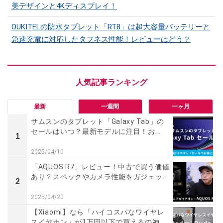
美デザインと4Kディスプレイ！
OUKITELの防水タブレット「RT8」は超大容量バッテリーと
急速充電に対応したタフネス性能！レビューはどう？
最新
一週間
一ヶ月
サムスンのタブレット「Galaxy Tab」の
セールはいつ？最新モデルに注目！お...
1
2025/04/10
「AQUOS R7」レビュー！中古で買う価値
あり？スペックやカメラ性能をガジェッ...
2
2025/04/20
【Xiaomi】なら「ハイコスパなワイヤレ
スイヤホン」が1万円以下で買えるの神