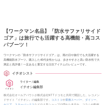
【ワークマン名品】「防水サファリサイド
ゴア」は旅行でも活躍する高機能・高コス
パブーツ！
ワークマンの「防水サファリサイドゴア」は、雨の日や旅行でも大活躍する
高機能防水ブーツ。購入した40代女性からは、歩きやすさと高い防水性で大
満足と高評価！一足あると重宝する注目アイテムのレビューです。
イチオシスト
ライター / 編集
イチオシ編集部
株式会社オールアバウトが株式会社NTTドコモと共同で開設した、レコメン
ドサイト『イチオシ』の編集部です。
コストコ
や
業務スーパー
、
ダイソー
、
セリア
、
スターバックス
などの人気ショップの隠れた名品を、コラムや動画