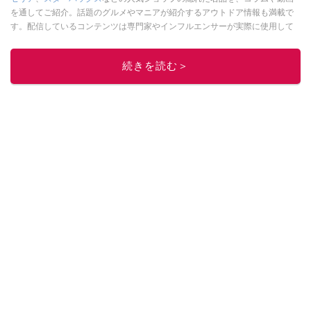
を通してご紹介。話題のグルメやマニアが紹介するアウトドア情報も満載で
す。配信しているコンテンツは専門家やインフルエンサーが実際に使用して
レビューしています。毎日トレンド情報をお届けしているので、ぜひ
Google
ニュースでフォロー
してください！
続きを読む＞
このイチオシストの他の記事を読む