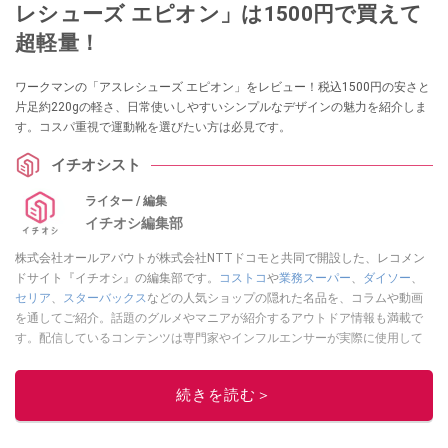
レシューズ エピオン」は1500円で買えて
超軽量！
ワークマンの「アスレシューズ エピオン」をレビュー！税込1500円の安さと
片足約220gの軽さ、日常使いしやすいシンプルなデザインの魅力を紹介しま
す。コスパ重視で運動靴を選びたい方は必見です。
イチオシスト
ライター / 編集
イチオシ編集部
株式会社オールアバウトが株式会社NTTドコモと共同で開設した、レコメン
ドサイト『イチオシ』の編集部です。
コストコ
や
業務スーパー
、
ダイソー
、
セリア
、
スターバックス
などの人気ショップの隠れた名品を、コラムや動画
を通してご紹介。話題のグルメやマニアが紹介するアウトドア情報も満載で
す。配信しているコンテンツは専門家やインフルエンサーが実際に使用して
レビューしています。毎日トレンド情報をお届けしているので、ぜひ
Google
ニュースでフォロー
してください！
続きを読む＞
このイチオシストの他の記事を読む