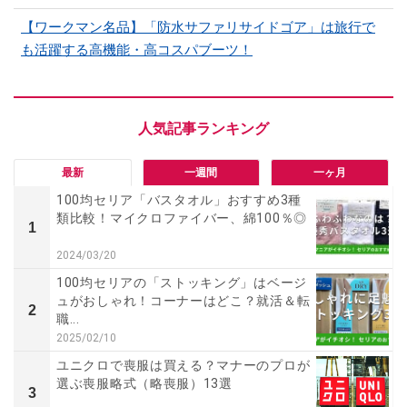
【ワークマン名品】「防水サファリサイドゴア」は旅行で
も活躍する高機能・高コスパブーツ！
最新
一週間
一ヶ月
100均セリア「バスタオル」おすすめ3種
類比較！マイクロファイバー、綿100％◎
1
2024/03/20
100均セリアの「ストッキング」はベージ
ュがおしゃれ！コーナーはどこ？就活＆転
2
職...
2025/02/10
ユニクロで喪服は買える？マナーのプロが
選ぶ喪服略式（略喪服）13選
3