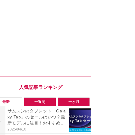
最新
一週間
一ヶ月
サムスンのタブレット「Gala
「勝手にデ
xy Tab」のセールはいつ？最
る!?」Win
1
1
新モデルに注目！おすすめ商
オフにして最
品17選も紹介
身を守る技
2025/04/10
2026/08/05