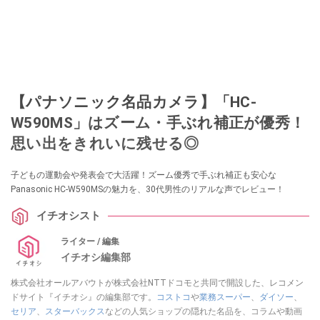
【パナソニック名品カメラ】「HC-
W590MS」はズーム・手ぶれ補正が優秀！
思い出をきれいに残せる◎
子どもの運動会や発表会で大活躍！ズーム優秀で手ぶれ補正も安心な
Panasonic HC-W590MSの魅力を、30代男性のリアルな声でレビュー！
イチオシスト
ライター / 編集
イチオシ編集部
株式会社オールアバウトが株式会社NTTドコモと共同で開設した、レコメン
ドサイト『イチオシ』の編集部です。
コストコ
や
業務スーパー
、
ダイソー
、
セリア
、
スターバックス
などの人気ショップの隠れた名品を、コラムや動画