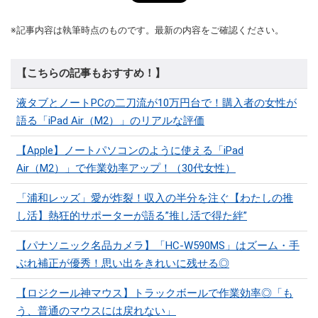
※記事内容は執筆時点のものです。最新の内容をご確認ください。
【こちらの記事もおすすめ！】
液タブとノートPCの二刀流が10万円台で！購入者の女性が
語る「iPad Air（M2）」のリアルな評価
【Apple】ノートパソコンのように使える「iPad
Air（M2）」で作業効率アップ！（30代女性）
「浦和レッズ」愛が炸裂！収入の半分を注ぐ【わたしの推
し活】熱狂的サポーターが語る”推し活で得た絆”
【パナソニック名品カメラ】「HC-W590MS」はズーム・手
ぶれ補正が優秀！思い出をきれいに残せる◎
【ロジクール神マウス】トラックボールで作業効率◎「も
う、普通のマウスには戻れない」