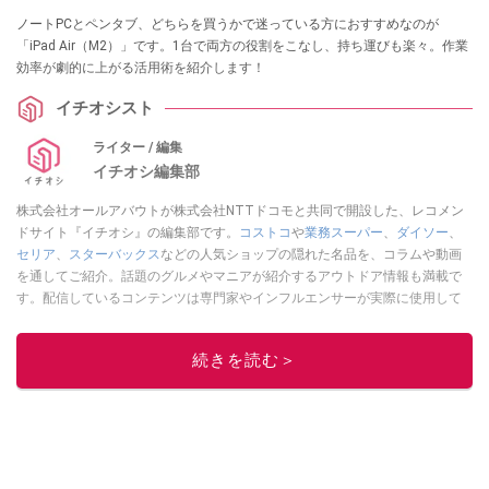
ノートPCとペンタブ、どちらを買うかで迷っている方におすすめなのが
「iPad Air（M2）」です。1台で両方の役割をこなし、持ち運びも楽々。作業
効率が劇的に上がる活用術を紹介します！
イチオシスト
ライター / 編集
イチオシ編集部
株式会社オールアバウトが株式会社NTTドコモと共同で開設した、レコメン
ドサイト『イチオシ』の編集部です。
コストコ
や
業務スーパー
、
ダイソー
、
セリア
、
スターバックス
などの人気ショップの隠れた名品を、コラムや動画
を通してご紹介。話題のグルメやマニアが紹介するアウトドア情報も満載で
す。配信しているコンテンツは専門家やインフルエンサーが実際に使用して
レビューしています。毎日トレンド情報をお届けしているので、ぜひ
Google
ニュースでフォロー
してください！
続きを読む＞
このイチオシストの他の記事を読む