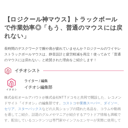
【ロジクール神マウス】トラックボール
で作業効率◎「もう、普通のマウスには戻
れない」
長時間のデスクワークで腕や肩が疲れていませんか？ロジクールのワイヤレ
ストラックボールマウスは、静音設計と疲労軽減を両立！使ってみて「普通
のマウスには戻れない」と絶賛された理由をご紹介します！
イチオシスト
ライター / 編集
イチオシ編集部
株式会社オールアバウトが株式会社NTTドコモと共同で開設した、レコメン
ドサイト『イチオシ』の編集部です。
コストコ
や
業務スーパー
、
ダイソー
、
セリア
、
スターバックス
などの人気ショップの隠れた名品を、コラムや動画
を通してご紹介。話題のグルメやマニアが紹介するアウトドア情報も満載で
す。配信しているコンテンツは専門家やインフルエンサーが実際に使用して
レビューしています。毎日トレンド情報をお届けしているので、ぜひ
Google