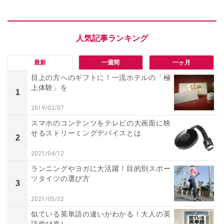
最新
一週間
一ヶ月
目上の方へのギフトに！一流ホテルの「極
上体験」を
1
2019/02/07
スマホのコンテンツをテレビの大画面に映
せるストリーミングデバイスとは
2
2021/04/12
ランニングやヨガに大活躍！目的別スポー
ツタイツの選び方
3
2021/05/02
似ている英単語の違いがわかる！大人の英
語学び直し