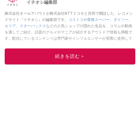
イチオシ編集部
株式会社オールアバウトが株式会社NTTドコモと共同で開設した、レコメン
ドサイト『イチオシ』の編集部です。
コストコ
や
業務スーパー
、
ダイソー
、
セリア
、
スターバックス
などの人気ショップの隠れた名品を、コラムや動画
を通してご紹介。話題のグルメやマニアが紹介するアウトドア情報も満載で
す。配信しているコンテンツは専門家やインフルエンサーが実際に使用して
レビューしています。毎日トレンド情報をお届けしているので、ぜひ
Google
ニュースでフォロー
してください！
続きを読む＞
このイチオシストの他の記事を読む