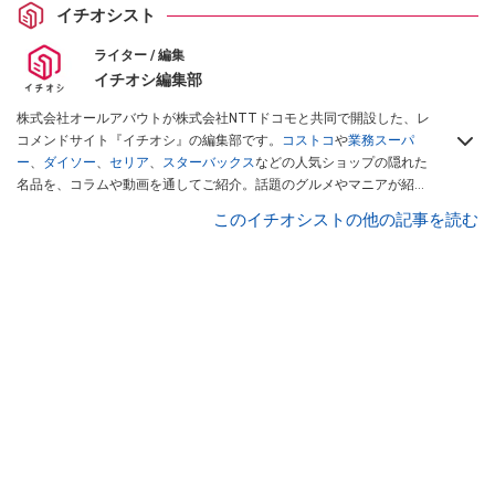
イチオシスト
ライター / 編集
イチオシ編集部
株式会社オールアバウトが株式会社NTTドコモと共同で開設した、レ
コメンドサイト『イチオシ』の編集部です。
コストコ
や
業務スーパ
ー
、
ダイソー
、
セリア
、
スターバックス
などの人気ショップの隠れた
名品を、コラムや動画を通してご紹介。話題のグルメやマニアが紹介
するアウトドア情報も満載です。配信しているコンテンツは専門家や
このイチオシストの他の記事を読む
インフルエンサーが実際に使用してレビューしています。毎日トレン
ド情報をお届けしているので、ぜひ
Googleニュースでフォロー
してく
ださい！