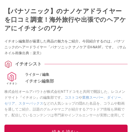
【パナソニック】のナノケアドライヤー
を口コミ調査！海外旅行や出張でのヘアケ
アにイチオシのワケ
イチオシ編集部が厳選した商品の魅力をご紹介。今回紹介するのは、パナソ
ニックのヘアードライヤー「パナソニック ナノケア EH-NA9F」です。（サム
ネイル画像出典：楽天）
イチオシスト
ライター / 編集
イチオシ編集部
株式会社オールアバウトが株式会社NTTドコモと共同で開設した、レコメン
ドサイト『イチオシ』の編集部です。
コストコ
や
業務スーパー
、
ダイソー
、
セリア
、
スターバックス
などの人気ショップの隠れた名品を、コラムや動画
を通してご紹介。話題のグルメやマニアが紹介するアウトドア情報も満載で
す。配信しているコンテンツは専門家やインフルエンサーが実際に使用して
レビューしています。毎日トレンド情報をお届けしているので、ぜひ
Google
ニュースでフォロー
してください！
続きを読む＞