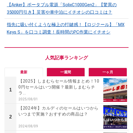
【Anker】ポータブル電源「SolixC1000Gen2」【驚異の
35000円引き】災害や車中泊にイチオシの口コミは？
指先に吸い付くような極上の打鍵感！【ロジクール】「MX
Keys S」を口コミ調査！長時間のPC作業にイチオシ
最新
一週間
一ヶ月
【2025】しまむらセール情報まとめ！10
0円セールはいつ開催？最新しまむらチ
1
ラ...
2025/08/01
【2024年】カルディのセールはいつから
いつまで実施？おすすめの商品は？
2
2024/08/09