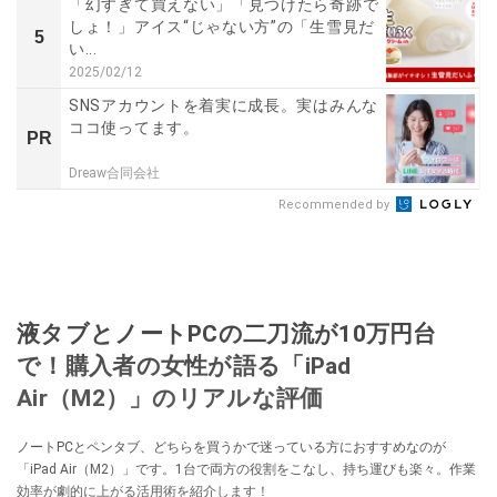
「幻すぎて買えない」「見つけたら奇跡で
しょ！」アイス“じゃない方”の「生雪見だ
5
い...
2025/02/12
SNSアカウントを着実に成長。実はみんな
ココ使ってます。
PR
Dreaw合同会社
Recommended by
液タブとノートPCの二刀流が10万円台
で！購入者の女性が語る「iPad
Air（M2）」のリアルな評価
ノートPCとペンタブ、どちらを買うかで迷っている方におすすめなのが
「iPad Air（M2）」です。1台で両方の役割をこなし、持ち運びも楽々。作業
効率が劇的に上がる活用術を紹介します！