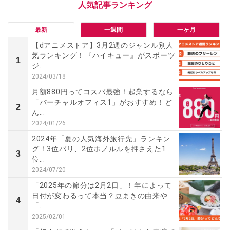
最新
一週間
一ヶ月
【dアニメストア】3月2週のジャンル別人
気ランキング！『ハイキュー』がスポーツ
1
ジ...
2024/03/18
月額880円ってコスパ最強！起業するなら
「バーチャルオフィス1」がおすすめ！ど
2
ん...
2024/01/26
2024年「夏の人気海外旅行先」ランキン
グ！3位パリ、2位ホノルルを押さえた1
3
位...
2024/07/20
「2025年の節分は2月2日」！年によって
日付が変わるって本当？豆まきの由来や
4
「...
2025/02/01