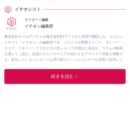
イチオシスト
ライター / 編集
イチオシ編集部
株式会社オールアバウトが株式会社NTTドコモと共同で開設した、レコメン
ドサイト『イチオシ』の編集部です。
コストコ
や
業務スーパー
、
ダイソー
、
セリア
、
スターバックス
などの人気ショップの隠れた名品を、コラムや動画
を通してご紹介。話題のグルメやマニアが紹介するアウトドア情報も満載で
す。配信しているコンテンツは専門家やインフルエンサーが実際に使用して
レビューしています。毎日トレンド情報をお届けしているので、ぜひ
Google
ニュースでフォロー
してください！
続きを読む＞
このイチオシストの他の記事を読む