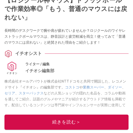
【ロジクール神マウス】トラックボール
で作業効率◎「もう、普通のマウスには戻
れない」
長時間のデスクワークで腕や肩が疲れていませんか？ロジクールのワイヤレ
ストラックボールマウスは、静音設計と疲労軽減を両立！使ってみて「普通
のマウスには戻れない」と絶賛された理由をご紹介します！
イチオシスト
ライター / 編集
イチオシ編集部
株式会社オールアバウトが株式会社NTTドコモと共同で開設した、レコメン
ドサイト『イチオシ』の編集部です。
コストコ
や
業務スーパー
、
ダイソー
、
セリア
、
スターバックス
などの人気ショップの隠れた名品を、コラムや動画
を通してご紹介。話題のグルメやマニアが紹介するアウトドア情報も満載で
す。配信しているコンテンツは専門家やインフルエンサーが実際に使用して
レビューしています。毎日トレンド情報をお届けしているので、ぜひ
Google
ニュースでフォロー
してください！
続きを読む＞
このイチオシストの他の記事を読む