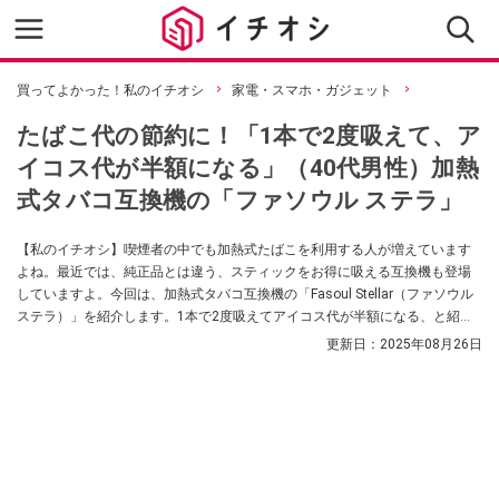
買ってよかった！私のイチオシ
家電・スマホ・ガジェット
たばこ代の節約に！「1本で2度吸えて、ア
イコス代が半額になる」（40代男性）加熱
式タバコ互換機の「ファソウル ステラ」
【私のイチオシ】喫煙者の中でも加熱式たばこを利用する人が増えています
よね。最近では、純正品とは違う、スティックをお得に吸える互換機も登場
していますよ。今回は、加熱式タバコ互換機の「Fasoul Stellar（ファソウル
ステラ）」を紹介します。1本で2度吸えてアイコス代が半額になる、と紹介
者の40代男性も高評価。おすすめのポイントについてくわしく解説していき
更新日：
2025年08月26日
ますので、ぜひ参考にしてください。