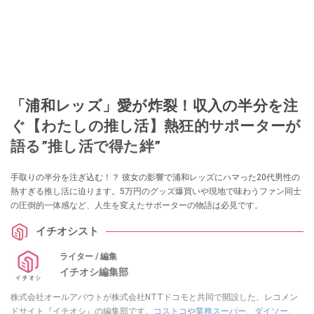
「浦和レッズ」愛が炸裂！収入の半分を注
ぐ【わたしの推し活】熱狂的サポーターが
語る”推し活で得た絆”
手取りの半分を注ぎ込む！？ 彼女の影響で浦和レッズにハマった20代男性の
熱すぎる推し活に迫ります。5万円のグッズ爆買いや現地で味わうファン同士
の圧倒的一体感など、人生を変えたサポーターの物語は必見です。
イチオシスト
ライター / 編集
イチオシ編集部
株式会社オールアバウトが株式会社NTTドコモと共同で開設した、レコメン
ドサイト『イチオシ』の編集部です。
コストコ
や
業務スーパー
、
ダイソー
、