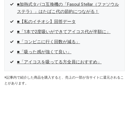
■加熱式タバコ互換機の「Fasoul Stellar（ファソウル
ステラ）」はたばこ代の節約につながる！
■【私のイチオシ】回答データ
■「1本で2度吸いができてアイコス代が半額に」
■「コンビニに行く回数が減る」
■「吸った感が強くて良い」
■「アイコスを吸ってる方全員におすすめ」
※記事内で紹介した商品を購入すると、売上の一部が当サイトに還元されるこ
とがあります。