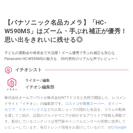
【パナソニック名品カメラ】「HC-
W590MS」はズーム・手ぶれ補正が優秀！
思い出をきれいに残せる◎
子どもの運動会や発表会で大活躍！ズーム優秀で手ぶれ補正も安心な
Panasonic HC-W590MSの魅力を、30代男性のリアルな声でレビュー！
イチオシスト
ライター / 編集
イチオシ編集部
株式会社オールアバウトが株式会社NTTドコモと共同で開設した、レコメン
ドサイト『イチオシ』の編集部です。
コストコ
や
業務スーパー
、
ダイソー
、
セリア
、
スターバックス
などの人気ショップの隠れた名品を、コラムや動画
を通してご紹介。話題のグルメやマニアが紹介するアウトドア情報も満載で
す。配信しているコンテンツは専門家やインフルエンサーが実際に使用して
レビューしています。毎日トレンド情報をお届けしているので、ぜひ
Google