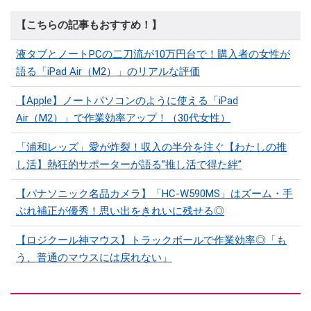
【こちらの記事もおすすめ！】
液タブとノートPCの二刀流が10万円台で！購入者の女性が
語る「iPad Air（M2）」のリアルな評価
【Apple】ノートパソコンのように使える「iPad
Air（M2）」で作業効率アップ！（30代女性）
「浦和レッズ」愛が炸裂！収入の半分を注ぐ【わたしの推
し活】熱狂的サポーターが語る”推し活で得た絆”
【パナソニック名品カメラ】「HC-W590MS」はズーム・手
ぶれ補正が優秀！思い出をきれいに残せる◎
【ロジクール神マウス】トラックボールで作業効率◎「も
う、普通のマウスには戻れない」