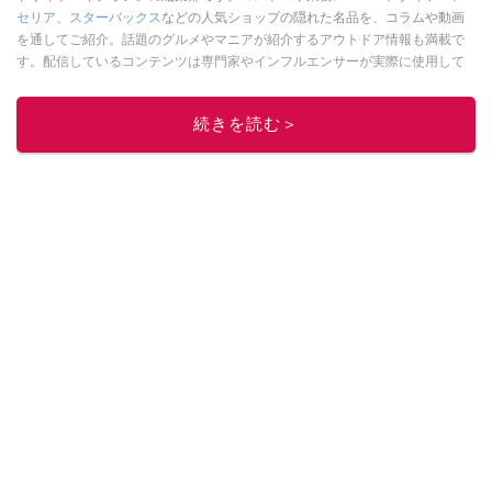
セリア
、
スターバックス
などの人気ショップの隠れた名品を、コラムや動画
を通してご紹介。話題のグルメやマニアが紹介するアウトドア情報も満載で
す。配信しているコンテンツは専門家やインフルエンサーが実際に使用して
レビューしています。毎日トレンド情報をお届けしているので、ぜひ
Google
ニュースでフォロー
してください！
続きを読む＞
このイチオシストの他の記事を読む