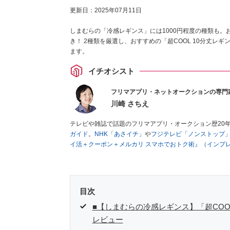
更新日：
2025年07月11日
しまむらの「冷感レギンス」には1000円程度の種類も
き！ 2種類を厳選し、おすすめの「超COOL 10分丈
ます。
イチオシスト
フリマアプリ・ネットオークションの専門
川崎 さちえ
テレビや雑誌で話題のフリマアプリ・オークション歴20
ガイド
。
NHK「あさイチ」
や
フジテレビ「ノンストップ
イ活＋クーポン＋メルカリ スマホでおトク術』（インプ
キマ時間に効率的に稼ぐ！』（翔泳社刊）
ほか著書多数。
■経歴：2003年、夫が子育てをするために、突然会社を
いた時間でできるオークションに目をつける。しかし、取
品者側にまわり、家の中の物を出品しまくる。出品する物
目次
を生活の一部に取り入れるべく、「ネットオークションや
た消費税増税の社会においては、ネットオークションやフ
■【しまむらの冷感レギンス】「超COOL
点でユーザーとして参加中。
レビュー