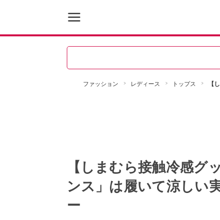
ファッション
レディース
トップス
【し
【しまむら接触冷感グッズ
ンス」は履いて涼しい
ー