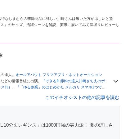
。お得なしまむらの季節商品に詳しい川崎さんは履いた方が涼しいと驚
レギンス」のサイズ、活躍シーンを解説。実際に履いてみて深堀りレビューし
家
年の達人。
オールアバウト フリマアプリ・ネットオークション
」
などの情報番組に出演。
『できるfit 節約の達人川崎さちえのポ
レス刊）
、
『「ゆる副業」のはじめかた メルカリ スマホ1つでス
ブログは
「川崎さちえのごちゃまぜ日記」
。
このイチオシストの他の記事を読む
辞める。翌月からの給料が０円になり、家にいながら、しかも空
引の仕方がわからずに、まずは落札者として参加。その後、出
がほぼなくなってからは、仕入れを経験。ネットオークション
フリマアプリは生活のインフラになる」という考えを持つ。ま
リマアプリが家計の救世主になりえると考え、業者とは違う視
 10分丈レギンス」は1000円強の実力派！ 夏の涼しさ