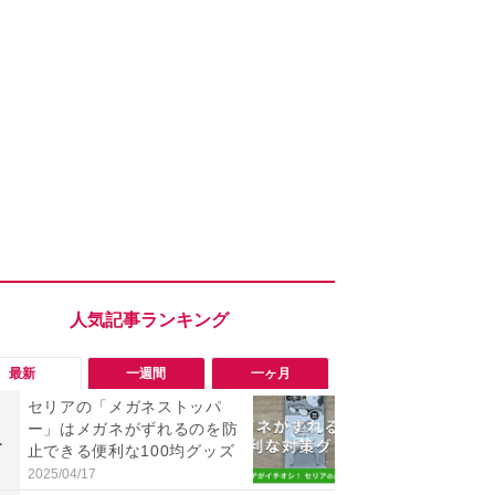
最新
一週間
一ヶ月
セリアの「メガネストッパ
「知らない
ー」はメガネがずれるのを防
い？怪しすぎ
1
1
止できる便利な100均グッズ
NEアカウン
トアウトす
2025/04/17
2026/08/03