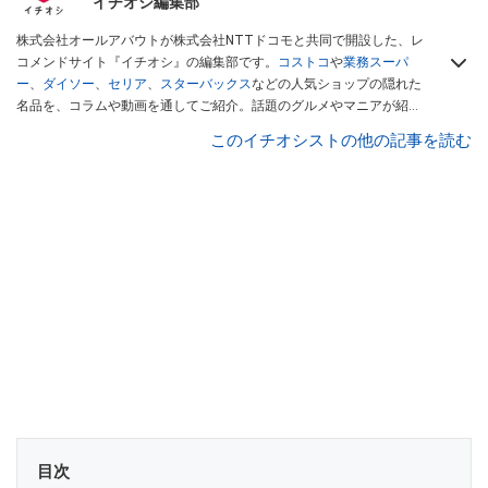
イチオシ編集部
株式会社オールアバウトが株式会社NTTドコモと共同で開設した、レ
コメンドサイト『イチオシ』の編集部です。
コストコ
や
業務スーパ
ー
、
ダイソー
、
セリア
、
スターバックス
などの人気ショップの隠れた
名品を、コラムや動画を通してご紹介。話題のグルメやマニアが紹介
するアウトドア情報も満載です。配信しているコンテンツは専門家や
このイチオシストの他の記事を読む
インフルエンサーが実際に使用してレビューしています。毎日トレン
ド情報をお届けしているので、ぜひ
Googleニュースでフォロー
してく
ださい！
目次